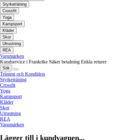
Styrketräning
Crossfit
Yoga
Kampsport
Kläder
Skor
Utrustning
REA
Varumärken
Kundservice i Frankrike
Säker betalning
Enkla returer
Sök
Träning och Kondition
Styrketräning
Crossfit
Yoga
Kampsport
Kläder
Skor
Utrustning
REA
Varumärken
Lägger till i kundvagnen...