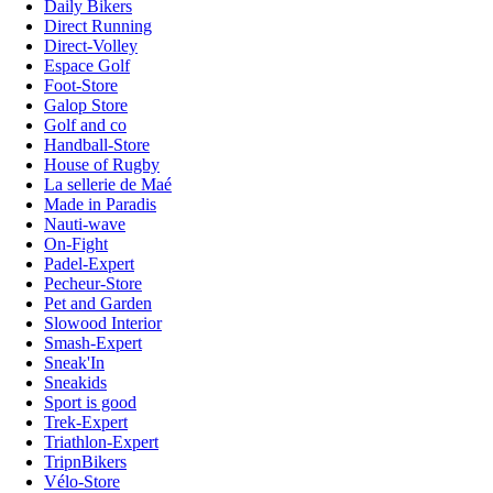
Daily Bikers
Direct Running
Direct-Volley
Espace Golf
Foot-Store
Galop Store
Golf and co
Handball-Store
House of Rugby
La sellerie de Maé
Made in Paradis
Nauti-wave
On-Fight
Padel-Expert
Pecheur-Store
Pet and Garden
Slowood Interior
Smash-Expert
Sneak'In
Sneakids
Sport is good
Trek-Expert
Triathlon-Expert
TripnBikers
Vélo-Store