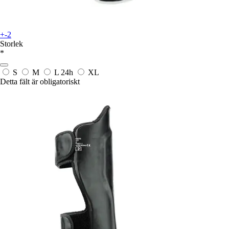
+-2
Storlek
*
S
M
L
24h
XL
Detta fält är obligatoriskt