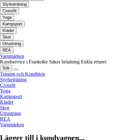
Styrketräning
Crossfit
Yoga
Kampsport
Kläder
Skor
Utrustning
REA
Varumärken
Kundservice i Frankrike
Säker betalning
Enkla returer
Sök
Träning och Kondition
Styrketräning
Crossfit
Yoga
Kampsport
Kläder
Skor
Utrustning
REA
Varumärken
Lägger till i kundvagnen...