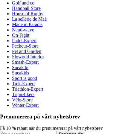
Golf and co
Handball-Store
House of Rugby
La sellerie de Maé
Made in Paradis
Nauti-wave
On-Fight
Padel-Expert
Pecheur-Store
Pet and Garden
Slowood Interior
Smash-Expert
Sneak'In
Sneakids
Sport is good
Trek-Expert
Triathlon-Expert
TripnBikers
Vélo-Store
Winter-Expert
Prenumerera på vårt nyhetsbrev
Få 10 % rabatt när du prenumererar på vårt nyhetsbrev