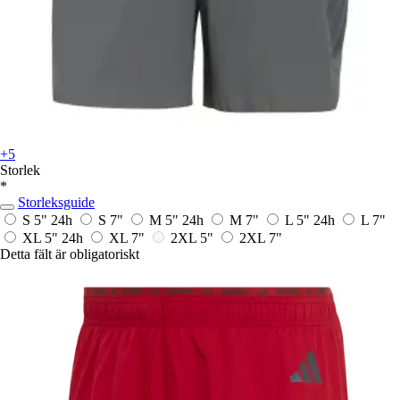
+5
Storlek
*
Storleksguide
S 5"
24h
S 7"
M 5"
24h
M 7"
L 5"
24h
L 7"
XL 5"
24h
XL 7"
2XL 5"
2XL 7"
Detta fält är obligatoriskt