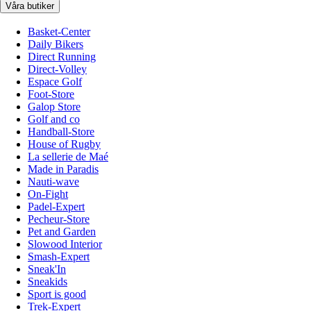
Våra butiker
Basket-Center
Daily Bikers
Direct Running
Direct-Volley
Espace Golf
Foot-Store
Galop Store
Golf and co
Handball-Store
House of Rugby
La sellerie de Maé
Made in Paradis
Nauti-wave
On-Fight
Padel-Expert
Pecheur-Store
Pet and Garden
Slowood Interior
Smash-Expert
Sneak'In
Sneakids
Sport is good
Trek-Expert