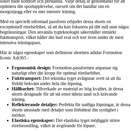
söker både komfort och prestanda. Varje detalj är genomtänkt för att
optimera din sportupplevelse, oavsett om det handlar om en
morgonjogg eller en mer intensiv träning.
Med en speciellt utformad passform erbjuder dessa shorts en
exceptionell rörelsefrihet, så att du kan fokusera på ditt mål utan några
begränsningar. Den använda tygteknologin säkerställer utmärkt
fukttransport, vilket håller din hud sval och torr även under de mest
intensiva träningspass.
Här är några egenskaper som definierar shortsen adidas Formotion
Iconic Adi365 :
Ergonomisk design:
Formotion-passformen anpassar sig
naturligt efter din kropp för optimal rörelsefrihet.
Fukttransport:
Det tekniska tyget avlägsnar svett så att du
förblir bekväm under hela din löpning.
Hållbarhet:
Tillverkade av material av hög kvalitet, är dessa
shorts designade för att stå emot tidens tand och krävande
träning.
Reflekterande detaljer:
Perfekta för nattliga löpningar, är dessa
shorts utrustade med detaljer som förbättrar din synlighet i
mörker.
Elastiska egenskaper:
Det elastiska tyget möjliggör större
rörelseomfång, vilket är avgörande för löpare.