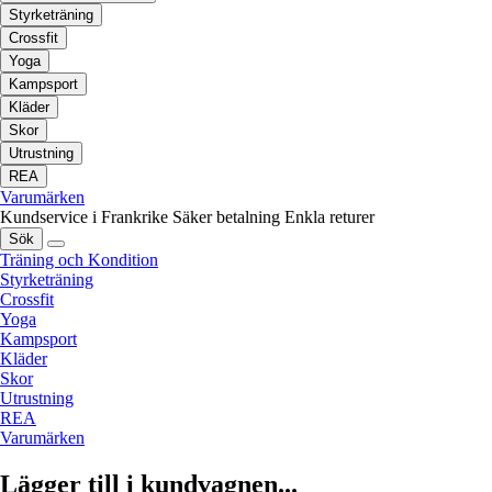
Styrketräning
Crossfit
Yoga
Kampsport
Kläder
Skor
Utrustning
REA
Varumärken
Kundservice i Frankrike
Säker betalning
Enkla returer
Sök
Träning och Kondition
Styrketräning
Crossfit
Yoga
Kampsport
Kläder
Skor
Utrustning
REA
Varumärken
Lägger till i kundvagnen...