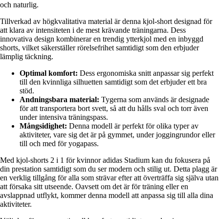
och naturlig.
Tillverkad av högkvalitativa material är denna kjol-short designad för
att klara av intensiteten i de mest krävande träningarna. Dess
innovativa design kombinerar en trendig ytterkjol med en inbyggd
shorts, vilket säkerställer rörelsefrihet samtidigt som den erbjuder
lämplig täckning.
Optimal komfort:
Dess ergonomiska snitt anpassar sig perfekt
till den kvinnliga silhuetten samtidigt som det erbjuder ett bra
stöd.
Andningsbara material:
Tygerna som används är designade
för att transportera bort svett, så att du hålls sval och torr även
under intensiva träningspass.
Mångsidighet:
Denna modell är perfekt för olika typer av
aktiviteter, vare sig det är på gymmet, under joggingrundor eller
till och med för yogapass.
Med kjol-shorts 2 i 1 för kvinnor adidas Stadium kan du fokusera på
din prestation samtidigt som du ser modern och stilig ut. Detta plagg är
en verklig tillgång för alla som strävar efter att överträffa sig själva utan
att försaka sitt utseende. Oavsett om det är för träning eller en
avslappnad utflykt, kommer denna modell att anpassa sig till alla dina
aktiviteter.