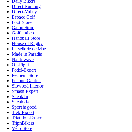
Daily Bikers
Direct Running
Direct-Volley
Espace Golf
Foot-Store
Galop Store
Golf and co
Handball-Store
House of Rugby
La sellerie de Maé
Made in Paradis
Nauti-wave
On-Fight
Padel-Expert
Pecheur-Store
Pet and Garden
Slowood Interior
Smash-Expert
Sneak'In
Sneakids
Sport is good
Trek-Expert
Triathlon-Expert
TripnBikers
Vélo-Store