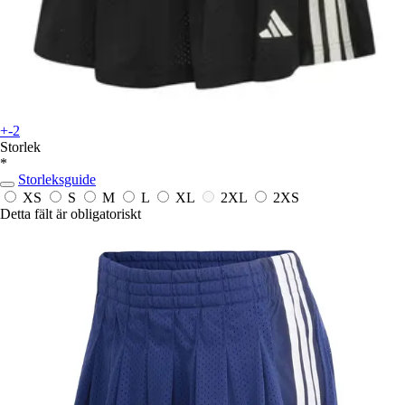
+-2
Storlek
*
Storleksguide
XS
S
M
L
XL
2XL
2XS
Detta fält är obligatoriskt