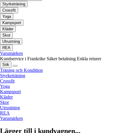
Styrketräning
Crossfit
Yoga
Kampsport
Kläder
Skor
Utrustning
REA
Varumärken
Kundservice i Frankrike
Säker betalning
Enkla returer
Sök
Träning och Kondition
Styrketräning
Crossfit
Yoga
Kampsport
Kläder
Skor
Utrustning
REA
Varumärken
Lägger till i kundvagnen...