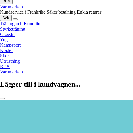
REA
Varumärken
Kundservice i Frankrike
Säker betalning
Enkla returer
Sök
Träning och Kondition
Styrketräning
Crossfit
Yoga
Kampsport
Kläder
Skor
Utrustning
REA
Varumärken
Lägger till i kundvagnen...