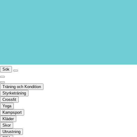
Sök
Träning och Kondition
Styrketräning
Crossfit
Yoga
Kampsport
Kläder
Skor
Utrustning