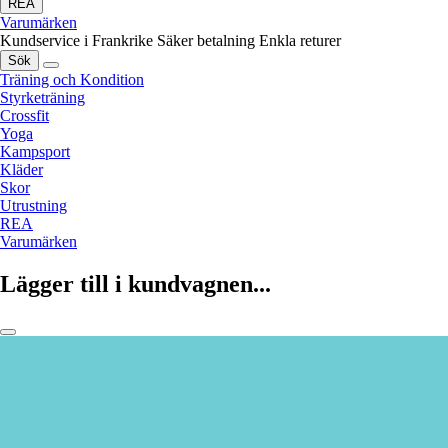
REA
Varumärken
Kundservice i Frankrike
Säker betalning
Enkla returer
Sök
Träning och Kondition
Styrketräning
Crossfit
Yoga
Kampsport
Kläder
Skor
Utrustning
REA
Varumärken
Lägger till i kundvagnen...