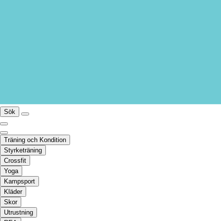
Sök
Träning och Kondition
Styrketräning
Crossfit
Yoga
Kampsport
Kläder
Skor
Utrustning