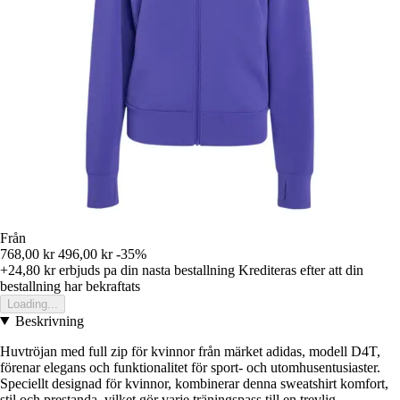
Från
768,00 kr
496,00 kr
-35%
+24,80 kr
erbjuds pa din nasta bestallning
Krediteras efter att din
bestallning har bekraftats
Loading...
Beskrivning
Huvtröjan med full zip för kvinnor från märket adidas, modell D4T,
förenar elegans och funktionalitet för sport- och utomhusentusiaster.
Speciellt designad för kvinnor, kombinerar denna sweatshirt komfort,
stil och prestanda, vilket gör varje träningspass till en trevlig