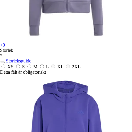
+0
Storlek
*
Storleksguide
XS
S
M
L
XL
2XL
Detta fält är obligatoriskt