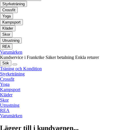
Styrketräning
Crossfit
Yoga
Kampsport
Kläder
Skor
Utrustning
REA
Varumärken
Kundservice i Frankrike
Säker betalning
Enkla returer
Sök
Träning och Kondition
Styrketräning
Crossfit
Yoga
Kampsport
Kläder
Skor
Utrustning
REA
Varumärken
Lägger till i kundvagnen...