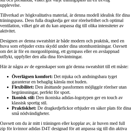
upplevelse.
Tillverkad av högkvalitativa material, är denna modell idealisk för dina
träningspass. Dess fulla dragkedja ger stor rörelsefrihet och optimal
ventilation, vilket gör att du kan anpassa dig till olika intensiteter av
aktivitet.
Designen av denna sweatshirt är både modern och praktisk, med en
huva som erbjuder extra skydd under dina utomhusträningar. Oavsett
om det är för en morgonlöpning, ett gympass eller en avslappnad
utflykt, uppfyller den alla dina förväntningar.
Här är några av de egenskaper som gör denna sweatshirt till ett måste:
Överlägsen komfort:
Det mjuka och andningsbara tyget
garanterar en behaglig känsla mot huden.
Flexibilitet:
Den åtsittande passformen möjliggör rörelser utan
begränsningar, perfekt för sport.
Ikonisk stil:
Den ikoniska adidas-logotypen ger en touch av
klassisk sportig stil.
Praktiskhet:
De dragkedjefickor erbjuder en säker plats för dina
små nödvändigheter.
Oavsett om du är mitt i träningen eller kopplar av, är huven med full
zip för kvinnor adidas D4T designad för att anpassa sig till din aktiva