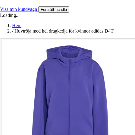
Visa min kundvagn
Fortsätt handla
Loading...
Hem
/
Huvtröja med hel dragkedja för kvinnor adidas D4T