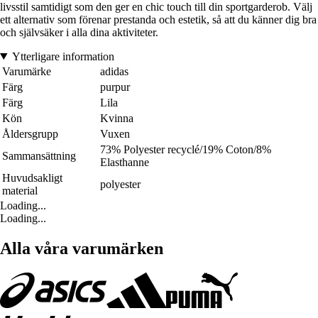
livsstil samtidigt som den ger en chic touch till din sportgarderob. Välj
ett alternativ som förenar prestanda och estetik, så att du känner dig bra
och självsäker i alla dina aktiviteter.
Ytterligare information
Varumärke
adidas
Färg
purpur
Färg
Lila
Kön
Kvinna
Åldersgrupp
Vuxen
73% Polyester recyclé/19% Coton/8%
Sammansättning
Elasthanne
Huvudsakligt
polyester
material
Loading...
Loading...
Alla våra varumärken