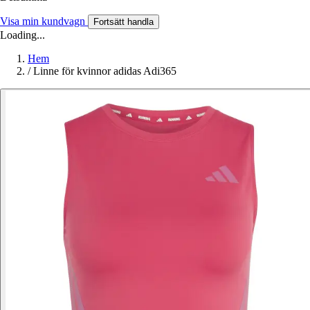
Visa min kundvagn
Fortsätt handla
Loading...
Hem
/
Linne för kvinnor adidas Adi365