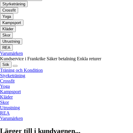
Styrketräning
Crossfit
Yoga
Kampsport
Kläder
Skor
Utrustning
REA
Varumärken
Kundservice i Frankrike
Säker betalning
Enkla returer
Sök
Träning och Kondition
Styrketräning
Crossfit
Yoga
Kampsport
Kläder
Skor
Utrustning
REA
Varumärken
Lägger till i kundvagnen...