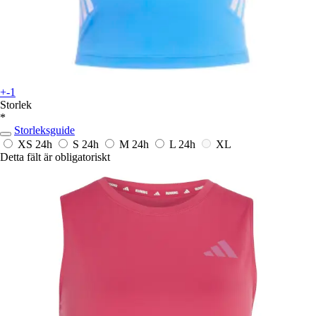
+-1
Storlek
*
Storleksguide
XS
24h
S
24h
M
24h
L
24h
XL
Detta fält är obligatoriskt