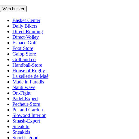
Våra butiker
Basket-Center
Daily Bikers
Direct Running
Direct-Volley
Espace Golf
Foot-Store
Galop Store
Golf and co
Handball-Store
House of Rugby
La sellerie de Maé
Made in Paradis
Nauti-wave
On-Fight
Padel-Expert
Pecheur-Store
Pet and Garden
Slowood Interior
Smash-Expert
Sneak'In
Sneakids
Sport is good