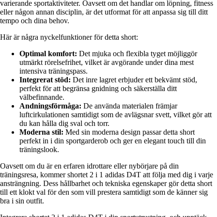
varierande sportaktiviteter. Oavsett om det handlar om löpning, fitness
eller någon annan disciplin, är det utformat för att anpassa sig till ditt
tempo och dina behov.
Här är några nyckelfunktioner för detta short:
Optimal komfort:
Det mjuka och flexibla tyget möjliggör
utmärkt rörelsefrihet, vilket är avgörande under dina mest
intensiva träningspass.
Integrerat stöd:
Det inre lagret erbjuder ett bekvämt stöd,
perfekt för att begränsa gnidning och säkerställa ditt
välbefinnande.
Andningsförmåga:
De använda materialen främjar
luftcirkulationen samtidigt som de avlägsnar svett, vilket gör att
du kan hålla dig sval och torr.
Moderna stil:
Med sin moderna design passar detta short
perfekt in i din sportgarderob och ger en elegant touch till din
träningslook.
Oavsett om du är en erfaren idrottare eller nybörjare på din
träningsresa, kommer shortet 2 i 1 adidas D4T att följa med dig i varje
ansträngning. Dess hållbarhet och tekniska egenskaper gör detta short
till ett klokt val för den som vill prestera samtidigt som de känner sig
bra i sin outfit.