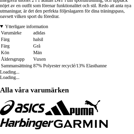
Integrera shortet 2 i 1 adidas D4T i din sportutrustning, och upptäck
nöjet av en outfit som förenar funktionalitet och stil. Redo att anta nya
utmaningar, är det den perfekta följeslagaren för dina träningspass,
oavsett vilken sport du föredrar.
Ytterligare information
Varumärke
adidas
Färg
halsil
Färg
Grå
Kön
Män
Åldersgrupp
Vuxen
Sammansättning
87% Polyester recyclé/13% Elasthanne
Loading...
Loading...
Alla våra varumärken