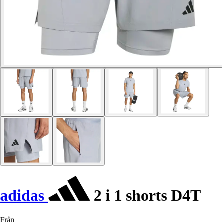
adidas
2 i 1 shorts D4T
Från