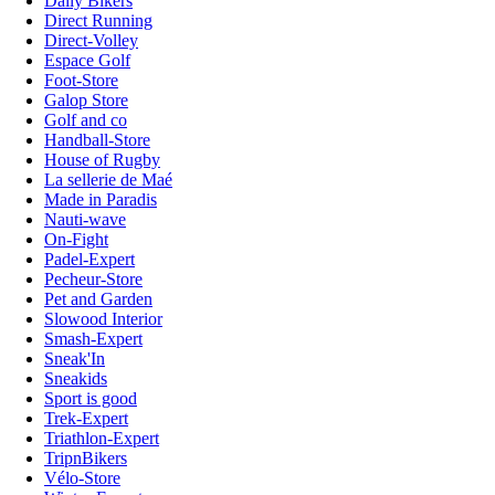
Daily Bikers
Direct Running
Direct-Volley
Espace Golf
Foot-Store
Galop Store
Golf and co
Handball-Store
House of Rugby
La sellerie de Maé
Made in Paradis
Nauti-wave
On-Fight
Padel-Expert
Pecheur-Store
Pet and Garden
Slowood Interior
Smash-Expert
Sneak'In
Sneakids
Sport is good
Trek-Expert
Triathlon-Expert
TripnBikers
Vélo-Store