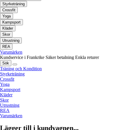
Styrketräning
Crossfit
Yoga
Kampsport
Kläder
Skor
Utrustning
REA
Varumärken
Kundservice i Frankrike
Säker betalning
Enkla returer
Sök
Träning och Kondition
Styrketräning
Crossfit
Yoga
Kampsport
Kläder
Skor
Utrustning
REA
Varumärken
Lägger till i kundvagnen...