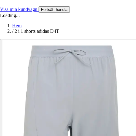
Visa min kundvagn
Fortsätt handla
Loading...
Hem
/
2 i 1 shorts adidas D4T