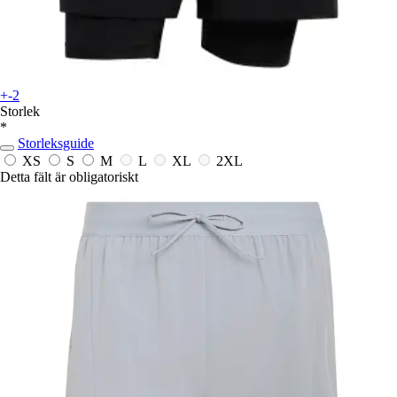
+-2
Storlek
*
Storleksguide
XS
S
M
L
XL
2XL
Detta fält är obligatoriskt