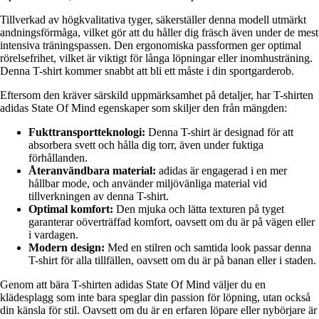
Tillverkad av högkvalitativa tyger, säkerställer denna modell utmärkt
andningsförmåga, vilket gör att du håller dig fräsch även under de mest
intensiva träningspassen. Den ergonomiska passformen ger optimal
rörelsefrihet, vilket är viktigt för långa löpningar eller inomhusträning.
Denna T-shirt kommer snabbt att bli ett måste i din sportgarderob.
Eftersom den kräver särskild uppmärksamhet på detaljer, har T-shirten
adidas State Of Mind egenskaper som skiljer den från mängden:
Fukttransportteknologi:
Denna T-shirt är designad för att
absorbera svett och hålla dig torr, även under fuktiga
förhållanden.
Återanvändbara material:
adidas är engagerad i en mer
hållbar mode, och använder miljövänliga material vid
tillverkningen av denna T-shirt.
Optimal komfort:
Den mjuka och lätta texturen på tyget
garanterar oöverträffad komfort, oavsett om du är på vägen eller
i vardagen.
Modern design:
Med en stilren och samtida look passar denna
T-shirt för alla tillfällen, oavsett om du är på banan eller i staden.
Genom att bära T-shirten adidas State Of Mind väljer du en
klädesplagg som inte bara speglar din passion för löpning, utan också
din känsla för stil. Oavsett om du är en erfaren löpare eller nybörjare är