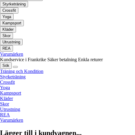
Styrketräning
Crossfit
Yoga
Kampsport
Kläder
Skor
Utrustning
REA
Varumärken
Kundservice i Frankrike
Säker betalning
Enkla returer
Sök
Träning och Kondition
Styrketräning
Crossfit
Yoga
Kampsport
Kläder
Skor
Utrustning
REA
Varumärken
Lägger till i kundvagnen...