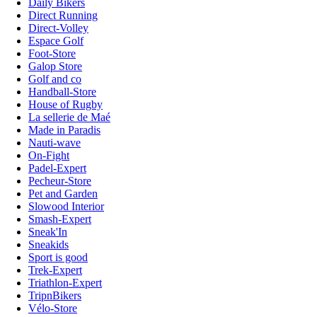
Daily Bikers
Direct Running
Direct-Volley
Espace Golf
Foot-Store
Galop Store
Golf and co
Handball-Store
House of Rugby
La sellerie de Maé
Made in Paradis
Nauti-wave
On-Fight
Padel-Expert
Pecheur-Store
Pet and Garden
Slowood Interior
Smash-Expert
Sneak'In
Sneakids
Sport is good
Trek-Expert
Triathlon-Expert
TripnBikers
Vélo-Store