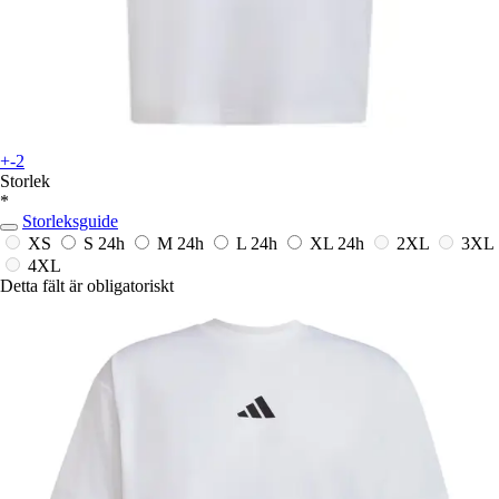
+-2
Storlek
*
Storleksguide
XS
S
24h
M
24h
L
24h
XL
24h
2XL
3XL
4XL
Detta fält är obligatoriskt