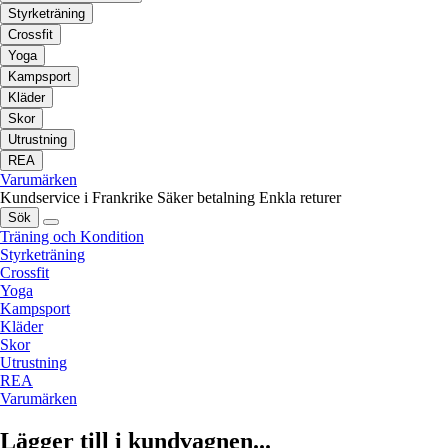
Styrketräning
Crossfit
Yoga
Kampsport
Kläder
Skor
Utrustning
REA
Varumärken
Kundservice i Frankrike
Säker betalning
Enkla returer
Sök
Träning och Kondition
Styrketräning
Crossfit
Yoga
Kampsport
Kläder
Skor
Utrustning
REA
Varumärken
Lägger till i kundvagnen...