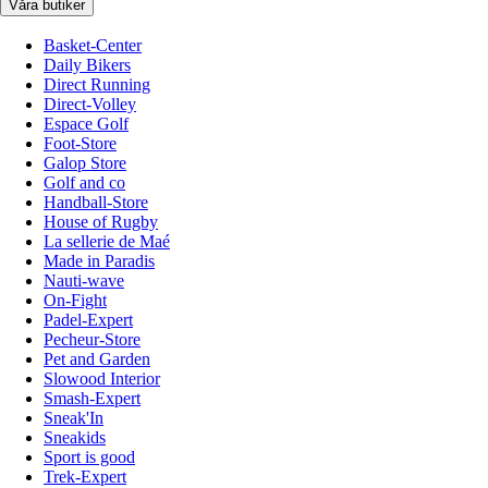
Våra butiker
Basket-Center
Daily Bikers
Direct Running
Direct-Volley
Espace Golf
Foot-Store
Galop Store
Golf and co
Handball-Store
House of Rugby
La sellerie de Maé
Made in Paradis
Nauti-wave
On-Fight
Padel-Expert
Pecheur-Store
Pet and Garden
Slowood Interior
Smash-Expert
Sneak'In
Sneakids
Sport is good
Trek-Expert