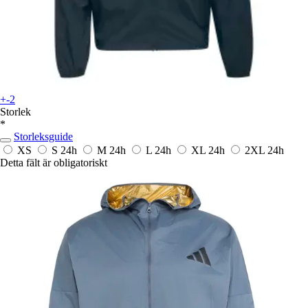
+-2
Storlek
*
Storleksguide
XS
S
24h
M
24h
L
24h
XL
24h
2XL
24h
Detta fält är obligatoriskt