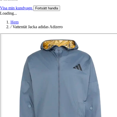
Visa min kundvagn
Fortsätt handla
Loading...
Hem
/
Vattentät Jacka adidas Adizero