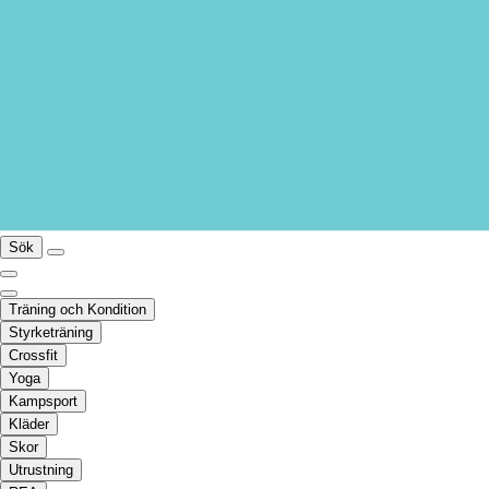
Sök
Träning och Kondition
Styrketräning
Crossfit
Yoga
Kampsport
Kläder
Skor
Utrustning