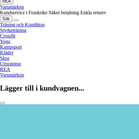
REA
Varumärken
Kundservice i Frankrike
Säker betalning
Enkla returer
Sök
Träning och Kondition
Styrketräning
Crossfit
Yoga
Kampsport
Kläder
Skor
Utrustning
REA
Varumärken
Lägger till i kundvagnen...