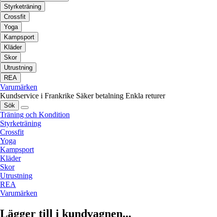
Styrketräning
Crossfit
Yoga
Kampsport
Kläder
Skor
Utrustning
REA
Varumärken
Kundservice i Frankrike
Säker betalning
Enkla returer
Sök
Träning och Kondition
Styrketräning
Crossfit
Yoga
Kampsport
Kläder
Skor
Utrustning
REA
Varumärken
Lägger till i kundvagnen...