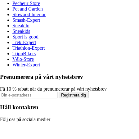
Pecheur-Store
Pet and Garden
Slowood Interior
Smash-Expert
Sneak'In
Sneakids
Sport is good
Trek-Expert
Triathlon-Expert
TripnBikers
Vélo-Store
Winter-Expert
Prenumerera på vårt nyhetsbrev
Få 10 % rabatt när du prenumererar på vårt nyhetsbrev
Registrera dig
Håll kontakten
Följ oss på sociala medier