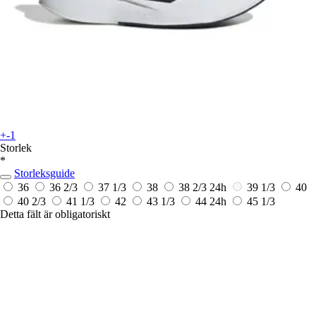
+-1
Storlek
*
Storleksguide
36
36 2/3
37 1/3
38
38 2/3
24h
39 1/3
40
40 2/3
41 1/3
42
43 1/3
44
24h
45 1/3
Detta fält är obligatoriskt