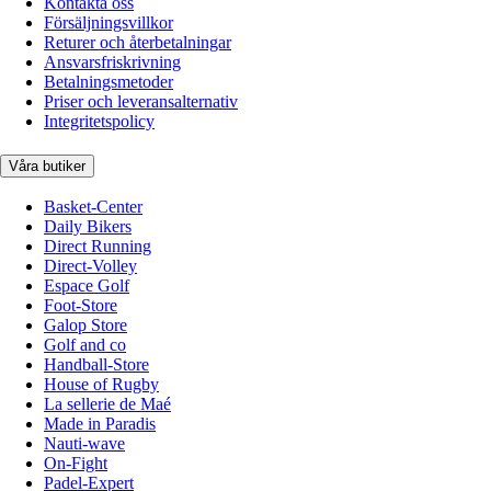
Kontakta oss
Försäljningsvillkor
Returer och återbetalningar
Ansvarsfriskrivning
Betalningsmetoder
Priser och leveransalternativ
Integritetspolicy
Våra butiker
Basket-Center
Daily Bikers
Direct Running
Direct-Volley
Espace Golf
Foot-Store
Galop Store
Golf and co
Handball-Store
House of Rugby
La sellerie de Maé
Made in Paradis
Nauti-wave
On-Fight
Padel-Expert