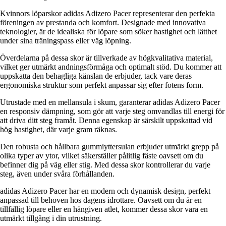
Kvinnors löparskor adidas Adizero Pacer representerar den perfekta
föreningen av prestanda och komfort. Designade med innovativa
teknologier, är de idealiska för löpare som söker hastighet och lätthet
under sina träningspass eller väg löpning.
Överdelarna på dessa skor är tillverkade av högkvalitativa material,
vilket ger utmärkt andningsförmåga och optimalt stöd. Du kommer att
uppskatta den behagliga känslan de erbjuder, tack vare deras
ergonomiska struktur som perfekt anpassar sig efter fotens form.
Utrustade med en mellansula i skum, garanterar adidas Adizero Pacer
en responsiv dämpning, som gör att varje steg omvandlas till energi för
att driva ditt steg framåt. Denna egenskap är särskilt uppskattad vid
hög hastighet, där varje gram räknas.
Den robusta och hållbara gummiyttersulan erbjuder utmärkt grepp på
olika typer av ytor, vilket säkerställer pålitlig fäste oavsett om du
befinner dig på väg eller stig. Med dessa skor kontrollerar du varje
steg, även under svåra förhållanden.
adidas Adizero Pacer har en modern och dynamisk design, perfekt
anpassad till behoven hos dagens idrottare. Oavsett om du är en
tillfällig löpare eller en hängiven atlet, kommer dessa skor vara en
utmärkt tillgång i din utrustning.