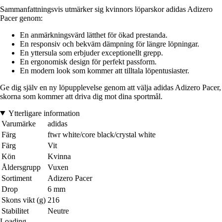
Sammanfattningsvis utmärker sig kvinnors löparskor adidas Adizero
Pacer genom:
En anmärkningsvärd lätthet för ökad prestanda.
En responsiv och bekväm dämpning för längre löpningar.
En yttersula som erbjuder exceptionellt grepp.
En ergonomisk design för perfekt passform.
En modern look som kommer att tilltala löpentusiaster.
Ge dig själv en ny löpupplevelse genom att välja adidas Adizero Pacer,
skorna som kommer att driva dig mot dina sportmål.
Ytterligare information
Varumärke
adidas
Färg
ftwr white/core black/crystal white
Färg
Vit
Kön
Kvinna
Åldersgrupp
Vuxen
Sortiment
Adizero Pacer
Drop
6 mm
Skons vikt (g)
216
Stabilitet
Neutre
Loading...