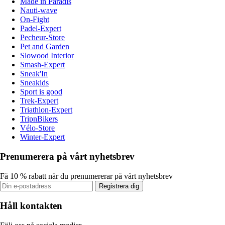
Made in Paradis
Nauti-wave
On-Fight
Padel-Expert
Pecheur-Store
Pet and Garden
Slowood Interior
Smash-Expert
Sneak'In
Sneakids
Sport is good
Trek-Expert
Triathlon-Expert
TripnBikers
Vélo-Store
Winter-Expert
Prenumerera på vårt nyhetsbrev
Få 10 % rabatt när du prenumererar på vårt nyhetsbrev
Registrera dig
Håll kontakten