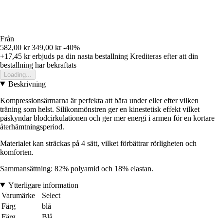
Från
582,00 kr
349,00 kr
-40%
+17,45 kr
erbjuds pa din nasta bestallning
Krediteras efter att din
bestallning har bekraftats
Loading...
Beskrivning
Kompressionsärmarna är perfekta att bära under eller efter vilken
träning som helst. Silikonmönstren ger en kinestetisk effekt vilket
påskyndar blodcirkulationen och ger mer energi i armen för en kortare
återhämtningsperiod.
Materialet kan sträckas på 4 sätt, vilket förbättrar rörligheten och
komforten.
Sammansättning: 82% polyamid och 18% elastan.
Ytterligare information
Varumärke
Select
Färg
blå
Färg
Blå