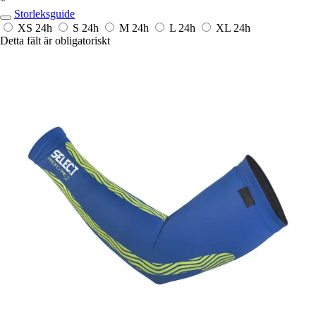
*
Storleksguide
XS
24h
S
24h
M
24h
L
24h
XL
24h
Detta fält är obligatoriskt