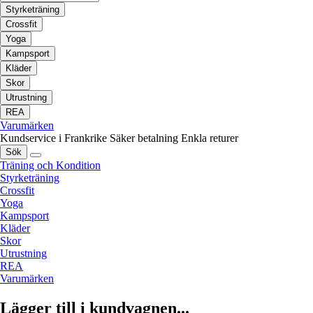
Styrketräning
Crossfit
Yoga
Kampsport
Kläder
Skor
Utrustning
REA
Varumärken
Kundservice i Frankrike
Säker betalning
Enkla returer
Sök
Träning och Kondition
Styrketräning
Crossfit
Yoga
Kampsport
Kläder
Skor
Utrustning
REA
Varumärken
Lägger till i kundvagnen...