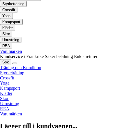
Styrketräning
Crossfit
Yoga
Kampsport
Kläder
Skor
Utrustning
REA
Varumärken
Kundservice i Frankrike
Säker betalning
Enkla returer
Sök
Träning och Kondition
Styrketräning
Crossfit
Yoga
Kampsport
Kläder
Skor
Utrustning
REA
Varumärken
Lägger till i kundvagnen...