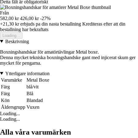
Detta fält är obligatoriskt
Från
582,00 kr
426,00 kr
-27%
+21,30 kr
erbjuds pa din nasta bestallning
Krediteras efter att din
bestallning har bekraftats
Loading...
Beskrivning
Boxningshandskar för amatörtävlingar Metal boxe.
Denna mycket tekniska boxningshandske gant med injicerat skum ger
mycket för pengarna.
Ytterligare information
Varumärke
Metal Boxe
Färg
blå/vit
Färg
Blå
Kön
Blandad
Åldersgrupp
Vuxen
Loading...
Loading...
Alla våra varumärken