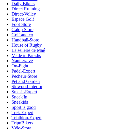
Daily Bikers
Direct Running
Direct-Volley
Espace Golf
Foot-Store
Galop Store
Golf and co
Handball-Store
House of Rugby
La sellerie de Maé
Made in Paradis
Nauti-wave
On-Fight
Padel-Expert
Pecheur-Store
Pet and Garden
Slowood Interior
Smash-Expert
Sneak'In
Sneakids
Sport is good
Trek-Expert
Triathlon-Expert
TripnBikers
Vélo-Store