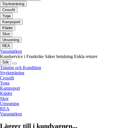
Styrketräning
Crossfit
Yoga
Kampsport
Kläder
Skor
Utrustning
REA
Varumärken
Kundservice i Frankrike
Säker betalning
Enkla returer
Sök
Träning och Kondition
Styrketräning
Crossfit
Yoga
Kampsport
Kläder
Skor
Utrustning
REA
Varumärken
Lägger till i kundvagnen...