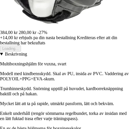
384,00 kr
280,00 kr
-27%
+14,00 kr
erbjuds pa din nasta bestallning
Krediteras efter att din
bestallning har bekraftats
Loading...
Beskrivning
Multiboxningshjälm för vuxna, svart
Modell med kindbensskydd. Skal av PU, insida av PVC. Vaddering av
POLYOIL+PPG=EVA-skum.
Trumhinneskydd. Snörning upptill på huvudet, kardborreknäppning
baktill och på hakan.
Mycket lätt att ta på rapide, utmärkt passform, lätt och bekväm.
Enkelt underhåll (rengör sömmarna regelbundet, torka av insidan med
en lätt fuktad trasa efter varje träningspass).
En av de bästa hjälmarna för boxningsskolor.