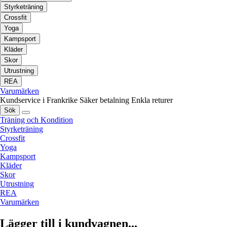
Styrketräning
Crossfit
Yoga
Kampsport
Kläder
Skor
Utrustning
REA
Varumärken
Kundservice i Frankrike
Säker betalning
Enkla returer
Sök
Träning och Kondition
Styrketräning
Crossfit
Yoga
Kampsport
Kläder
Skor
Utrustning
REA
Varumärken
Lägger till i kundvagnen...