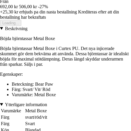
Från
692,00 kr
506,00 kr
-27%
+25,30 kr
erbjuds pa din nasta bestallning
Krediteras efter att din
bestallning har bekraftats
Loading...
Beskrivning
Böjda björntassar Metal Boxe
Böjda björntassar Metal Boxe i Curtex PU. Det nya injicerade
skummet gör dem bekväma att använda. Dessa björntassar är idealiskt
böjda för maximal stötdämpning. Deras längd skyddar underarmen
från sparkar. Säljs i par.
Egenskaper:
Beteckning: Bear Paw
Färg: Svart/ Vit/ Röd
Varumärke: Metal Boxe
Ytterligare information
Varumärke
Metal Boxe
Färg
svart/röd/vit
Färg
Svart
Kön
Blandad