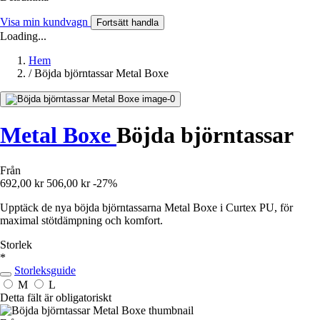
Visa min kundvagn
Fortsätt handla
Loading...
Hem
/
Böjda björntassar Metal Boxe
Metal Boxe
Böjda björntassar
Från
692,00 kr
506,00 kr
-27%
Upptäck de nya böjda björntassarna Metal Boxe i Curtex PU, för
maximal stötdämpning och komfort.
Storlek
*
Storleksguide
M
L
Detta fält är obligatoriskt