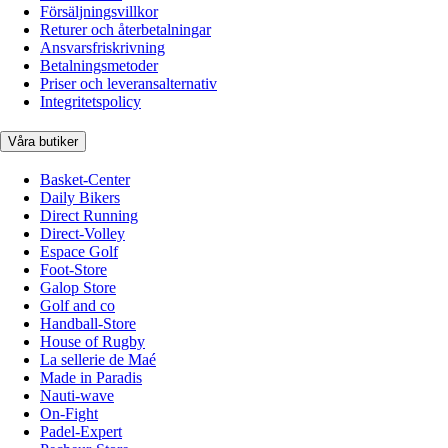
Försäljningsvillkor
Returer och återbetalningar
Ansvarsfriskrivning
Betalningsmetoder
Priser och leveransalternativ
Integritetspolicy
Våra butiker
Basket-Center
Daily Bikers
Direct Running
Direct-Volley
Espace Golf
Foot-Store
Galop Store
Golf and co
Handball-Store
House of Rugby
La sellerie de Maé
Made in Paradis
Nauti-wave
On-Fight
Padel-Expert