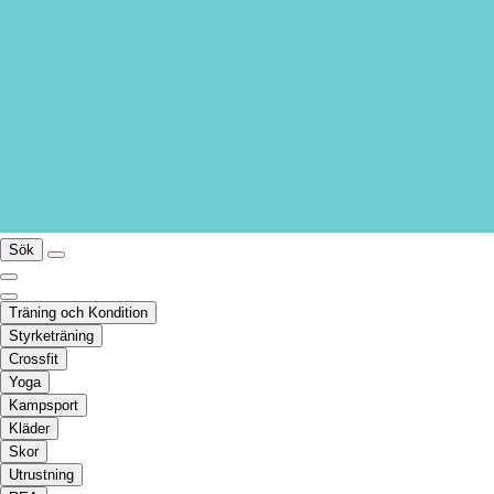
Sök
Träning och Kondition
Styrketräning
Crossfit
Yoga
Kampsport
Kläder
Skor
Utrustning