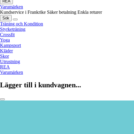
REA
Varumärken
Kundservice i Frankrike
Säker betalning
Enkla returer
Sök
Träning och Kondition
Styrketräning
Crossfit
Yoga
Kampsport
Kläder
Skor
Utrustning
REA
Varumärken
Lägger till i kundvagnen...