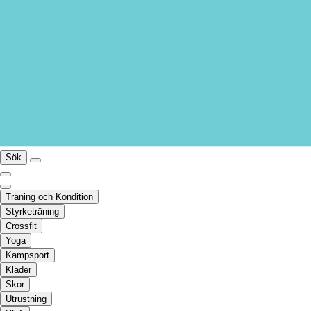
Sök
Träning och Kondition
Styrketräning
Crossfit
Yoga
Kampsport
Kläder
Skor
Utrustning