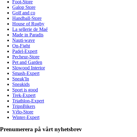
Foot-Store
Galop Store
Golf and co
Handball-Store
House of Rugby
La sellerie de Maé
Made in Paradis
Nauti-wave
On-Fight
Padel-Expert
Pecheur-Store
Pet and Garden
Slowood Interior
Smash-Expert
Sneak'In
Sneakids
Sport is good
Trek-Expert
Triathlon-Expert
TripnBikers
Vélo-Store
Winter-Expert
Prenumerera på vårt nyhetsbrev