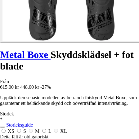
Metal Boxe
Skyddsklädsel + fot
blade
Från
615,00 kr
448,00 kr
-27%
Upptäck den senaste modellen av ben- och fotskydd Metal Boxe, som
garanterar ett heltäckande skydd och oöverträffad intensivträning.
Storlek
*
Storleksguide
XS
S
M
L
XL
Detta fält är obligatoriskt