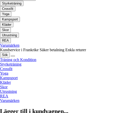
Styrketräning
Crossfit
Yoga
Kampsport
Kläder
Skor
Utrustning
REA
Varumärken
Kundservice i Frankrike
Säker betalning
Enkla returer
Sök
Träning och Kondition
Styrketräning
Crossfit
Yoga
Kampsport
Kläder
Skor
Utrustning
REA
Varumärken
Lägger till i kundvagnen...