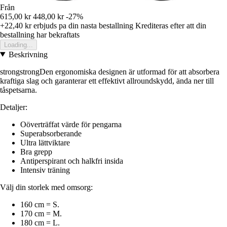
Från
615,00 kr
448,00 kr
-27%
+22,40 kr
erbjuds pa din nasta bestallning
Krediteras efter att din
bestallning har bekraftats
Loading...
Beskrivning
strongstrongDen ergonomiska designen är utformad för att absorbera
kraftiga slag och garanterar ett effektivt allroundskydd, ända ner till
tåspetsarna.
Detaljer:
Oöverträffat värde för pengarna
Superabsorberande
Ultra lättviktare
Bra grepp
Antiperspirant och halkfri insida
Intensiv träning
Välj din storlek med omsorg:
160 cm = S.
170 cm = M.
180 cm = L.