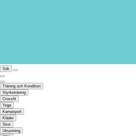
Sök
Träning och Kondition
Styrketräning
Crossfit
Yoga
Kampsport
Kläder
Skor
Utrustning