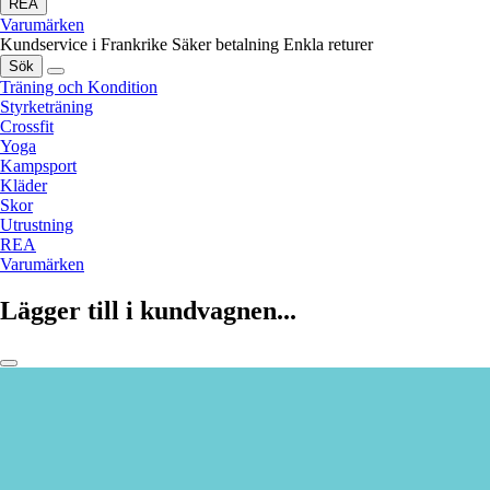
REA
Varumärken
Kundservice i Frankrike
Säker betalning
Enkla returer
Sök
Träning och Kondition
Styrketräning
Crossfit
Yoga
Kampsport
Kläder
Skor
Utrustning
REA
Varumärken
Lägger till i kundvagnen...