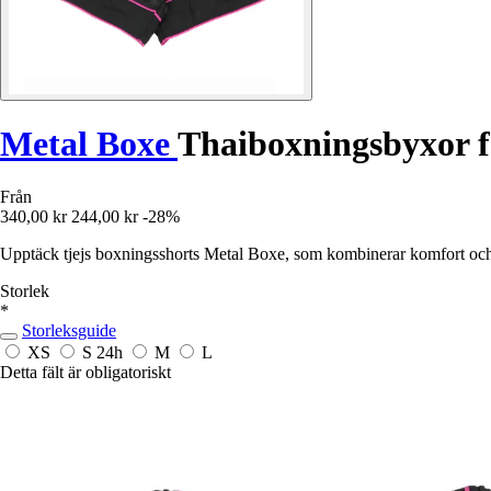
Metal Boxe
Thaiboxningsbyxor f
Från
340,00 kr
244,00 kr
-28%
Upptäck tjejs boxningsshorts Metal Boxe, som kombinerar komfort och p
Storlek
*
Storleksguide
XS
S
24h
M
L
Detta fält är obligatoriskt