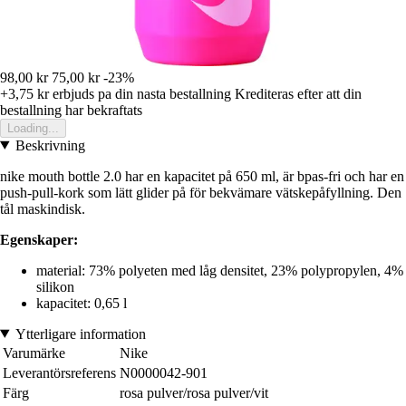
98,00 kr
75,00 kr
-23%
+3,75 kr
erbjuds pa din nasta bestallning
Krediteras efter att din
bestallning har bekraftats
Loading...
Beskrivning
nike mouth bottle 2.0 har en kapacitet på 650 ml, är bpas-fri och har en
push-pull-kork som lätt glider på för bekvämare vätskepåfyllning. Den
tål maskindisk.
Egenskaper:
material: 73% polyeten med låg densitet, 23% polypropylen, 4%
silikon
kapacitet: 0,65 l
Ytterligare information
Varumärke
Nike
Leverantörsreferens
N0000042-901
Färg
rosa pulver/rosa pulver/vit