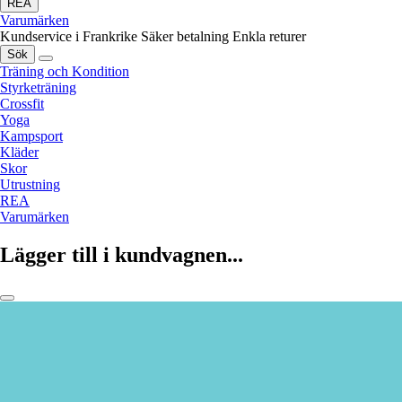
REA
Varumärken
Kundservice i Frankrike
Säker betalning
Enkla returer
Sök
Träning och Kondition
Styrketräning
Crossfit
Yoga
Kampsport
Kläder
Skor
Utrustning
REA
Varumärken
Lägger till i kundvagnen...