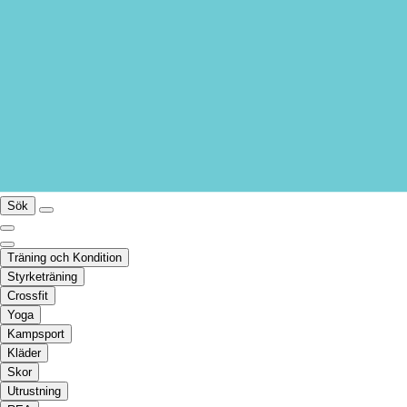
Sök
Träning och Kondition
Styrketräning
Crossfit
Yoga
Kampsport
Kläder
Skor
Utrustning