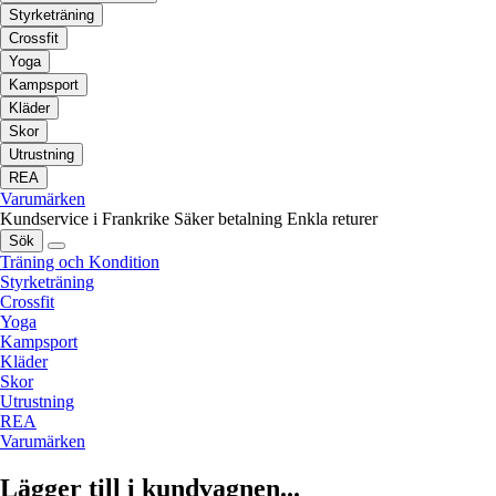
Styrketräning
Crossfit
Yoga
Kampsport
Kläder
Skor
Utrustning
REA
Varumärken
Kundservice i Frankrike
Säker betalning
Enkla returer
Sök
Träning och Kondition
Styrketräning
Crossfit
Yoga
Kampsport
Kläder
Skor
Utrustning
REA
Varumärken
Lägger till i kundvagnen...