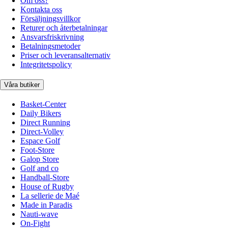
Om oss?
Kontakta oss
Försäljningsvillkor
Returer och återbetalningar
Ansvarsfriskrivning
Betalningsmetoder
Priser och leveransalternativ
Integritetspolicy
Våra butiker
Basket-Center
Daily Bikers
Direct Running
Direct-Volley
Espace Golf
Foot-Store
Galop Store
Golf and co
Handball-Store
House of Rugby
La sellerie de Maé
Made in Paradis
Nauti-wave
On-Fight