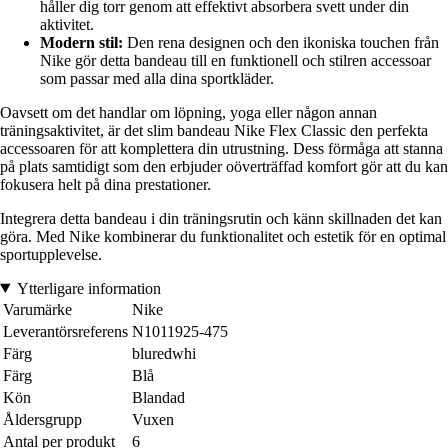
håller dig torr genom att effektivt absorbera svett under din
aktivitet.
Modern stil:
Den rena designen och den ikoniska touchen från
Nike gör detta bandeau till en funktionell och stilren accessoar
som passar med alla dina sportkläder.
Oavsett om det handlar om löpning, yoga eller någon annan
träningsaktivitet, är det slim bandeau Nike Flex Classic den perfekta
accessoaren för att komplettera din utrustning. Dess förmåga att stanna
på plats samtidigt som den erbjuder oöverträffad komfort gör att du kan
fokusera helt på dina prestationer.
Integrera detta bandeau i din träningsrutin och känn skillnaden det kan
göra. Med Nike kombinerar du funktionalitet och estetik för en optimal
sportupplevelse.
Ytterligare information
Varumärke
Nike
Leverantörsreferens
N1011925-475
Färg
bluredwhi
Färg
Blå
Kön
Blandad
Åldersgrupp
Vuxen
Antal per produkt
6