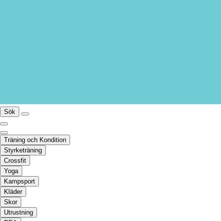
Sök
Träning och Kondition
Styrketräning
Crossfit
Yoga
Kampsport
Kläder
Skor
Utrustning