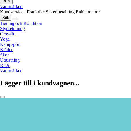
REA
Varumärken
Kundservice i Frankrike
Säker betalning
Enkla returer
Sök
Träning och Kondition
Styrketräning
Crossfit
Yoga
Kampsport
Kläder
Skor
Utrustning
REA
Varumärken
Lägger till i kundvagnen...