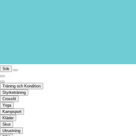
Sök
Träning och Kondition
Styrketräning
Crossfit
Yoga
Kampsport
Kläder
Skor
Utrustning