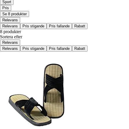
Sport
Pris
Se 8 produkter
Relevans
Relevans
Pris stigande
Pris fallande
Rabatt
8 produkter
Sortera efter
Relevans
Relevans
Pris stigande
Pris fallande
Rabatt