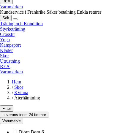
REA
Varumärken
Kundservice i Frankrike
Säker betalning
Enkla returer
Sök
Träning och Kondition
Styrketräning
Crossfit
Yoga
Kampsport
Kläder
Skor
Utrustning
REA
Varumärken
Hem
/
Skor
/
Kvinna
/
Återhämtning
Filter
Leverans inom 24 timmar
Varumärke
Björn Borg
6