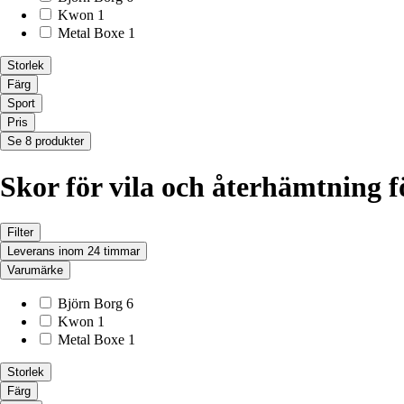
Kwon
1
Metal Boxe
1
Storlek
Färg
Sport
Pris
Se 8 produkter
Skor för vila och återhämtning f
Filter
Leverans inom 24 timmar
Varumärke
Björn Borg
6
Kwon
1
Metal Boxe
1
Storlek
Färg