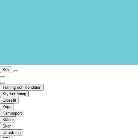
Sök
Träning och Kondition
Styrketräning
Crossfit
Yoga
Kampsport
Kläder
Skor
Utrustning