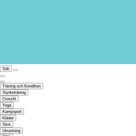
Sök
Träning och Kondition
Styrketräning
Crossfit
Yoga
Kampsport
Kläder
Skor
Utrustning