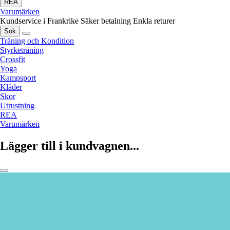
REA
Varumärken
Kundservice i Frankrike
Säker betalning
Enkla returer
Sök
Träning och Kondition
Styrketräning
Crossfit
Yoga
Kampsport
Kläder
Skor
Utrustning
REA
Varumärken
Lägger till i kundvagnen...