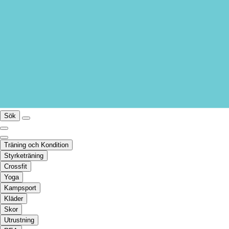
Sök
Träning och Kondition
Styrketräning
Crossfit
Yoga
Kampsport
Kläder
Skor
Utrustning