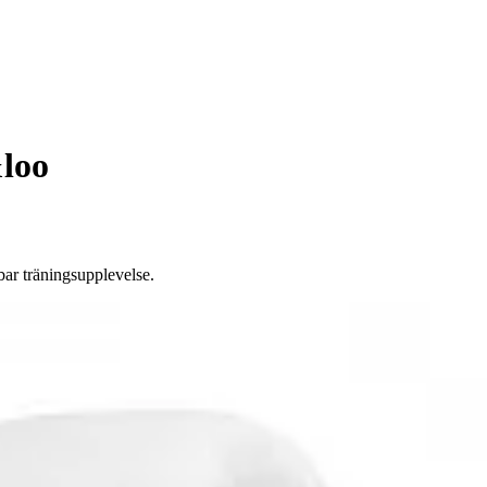
&loo
r träningsupplevelse.