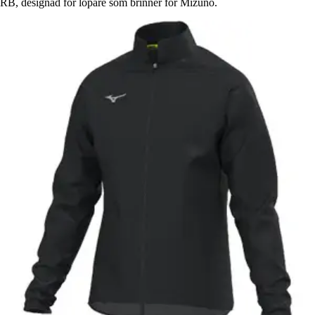
RB, designad för löpare som brinner för Mizuno.