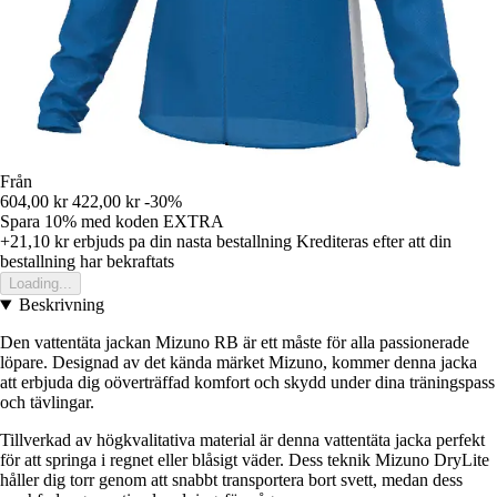
Från
604,00 kr
422,00 kr
-30%
Spara 10%
med koden
EXTRA
+21,10 kr
erbjuds pa din nasta bestallning
Krediteras efter att din
bestallning har bekraftats
Loading...
Beskrivning
Den vattentäta jackan Mizuno RB är ett måste för alla passionerade
löpare. Designad av det kända märket Mizuno, kommer denna jacka
att erbjuda dig oöverträffad komfort och skydd under dina träningspass
och tävlingar.
Tillverkad av högkvalitativa material är denna vattentäta jacka perfekt
för att springa i regnet eller blåsigt väder. Dess teknik Mizuno DryLite
håller dig torr genom att snabbt transportera bort svett, medan dess