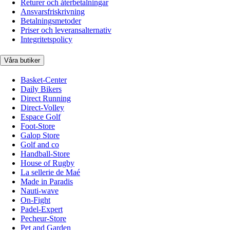
Returer och återbetalningar
Ansvarsfriskrivning
Betalningsmetoder
Priser och leveransalternativ
Integritetspolicy
Våra butiker
Basket-Center
Daily Bikers
Direct Running
Direct-Volley
Espace Golf
Foot-Store
Galop Store
Golf and co
Handball-Store
House of Rugby
La sellerie de Maé
Made in Paradis
Nauti-wave
On-Fight
Padel-Expert
Pecheur-Store
Pet and Garden