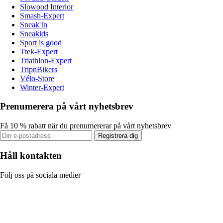
Slowood Interior
Smash-Expert
Sneak'In
Sneakids
Sport is good
Trek-Expert
Triathlon-Expert
TripnBikers
Vélo-Store
Winter-Expert
Prenumerera på vårt nyhetsbrev
Få 10 % rabatt när du prenumererar på vårt nyhetsbrev
Registrera dig
Håll kontakten
Följ oss på sociala medier