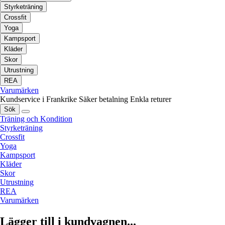
Styrketräning
Crossfit
Yoga
Kampsport
Kläder
Skor
Utrustning
REA
Varumärken
Kundservice i Frankrike
Säker betalning
Enkla returer
Sök
Träning och Kondition
Styrketräning
Crossfit
Yoga
Kampsport
Kläder
Skor
Utrustning
REA
Varumärken
Lägger till i kundvagnen...