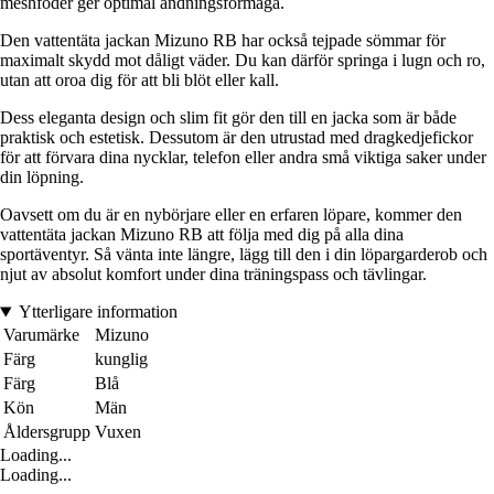
meshfoder ger optimal andningsförmåga.
Den vattentäta jackan Mizuno RB har också tejpade sömmar för
maximalt skydd mot dåligt väder. Du kan därför springa i lugn och ro,
utan att oroa dig för att bli blöt eller kall.
Dess eleganta design och slim fit gör den till en jacka som är både
praktisk och estetisk. Dessutom är den utrustad med dragkedjefickor
för att förvara dina nycklar, telefon eller andra små viktiga saker under
din löpning.
Oavsett om du är en nybörjare eller en erfaren löpare, kommer den
vattentäta jackan Mizuno RB att följa med dig på alla dina
sportäventyr. Så vänta inte längre, lägg till den i din löpargarderob och
njut av absolut komfort under dina träningspass och tävlingar.
Ytterligare information
Varumärke
Mizuno
Färg
kunglig
Färg
Blå
Kön
Män
Åldersgrupp
Vuxen
Loading...
Loading...