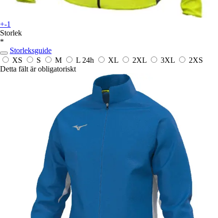
+-1
Storlek
*
Storleksguide
XS
S
M
L
24h
XL
2XL
3XL
2XS
Detta fält är obligatoriskt