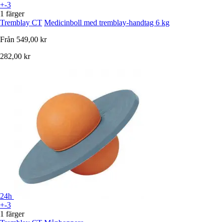
+-3
1 färger
Tremblay CT
Medicinboll med tremblay-handtag 6 kg
Från
549,00 kr
282,00 kr
24h
+-3
1 färger