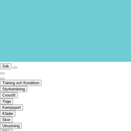
Sök
Träning och Kondition
Styrketräning
Crossfit
Yoga
Kampsport
Kläder
Skor
Utrustning