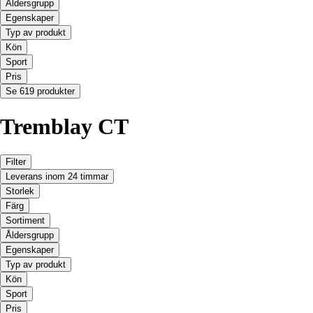
Åldersgrupp
Egenskaper
Typ av produkt
Kön
Sport
Pris
Se 619 produkter
Tremblay CT
Filter
Leverans inom 24 timmar
Storlek
Färg
Sortiment
Åldersgrupp
Egenskaper
Typ av produkt
Kön
Sport
Pris