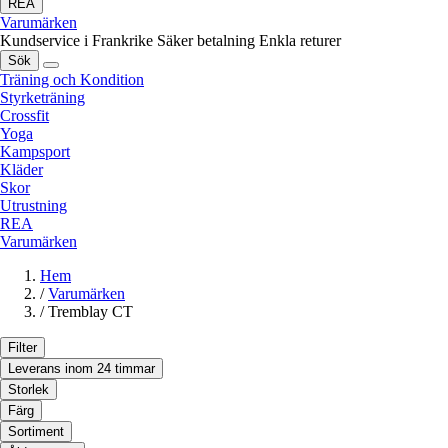
REA
Varumärken
Kundservice i Frankrike
Säker betalning
Enkla returer
Sök
Träning och Kondition
Styrketräning
Crossfit
Yoga
Kampsport
Kläder
Skor
Utrustning
REA
Varumärken
Hem
/
Varumärken
/
Tremblay CT
Filter
Leverans inom 24 timmar
Storlek
Färg
Sortiment