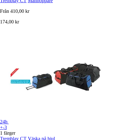
Tremblay CT
Månhoppare
Från
410,00 kr
174,00 kr
24h
+-3
1 färger
Tremblay CT
Väska på hjul