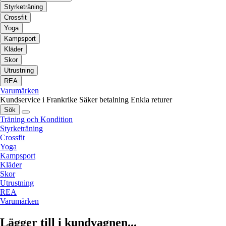
Styrketräning
Crossfit
Yoga
Kampsport
Kläder
Skor
Utrustning
REA
Varumärken
Kundservice i Frankrike
Säker betalning
Enkla returer
Sök
Träning och Kondition
Styrketräning
Crossfit
Yoga
Kampsport
Kläder
Skor
Utrustning
REA
Varumärken
Lägger till i kundvagnen...