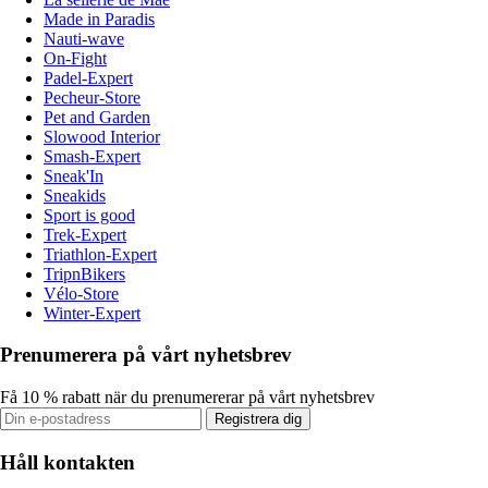
Made in Paradis
Nauti-wave
On-Fight
Padel-Expert
Pecheur-Store
Pet and Garden
Slowood Interior
Smash-Expert
Sneak'In
Sneakids
Sport is good
Trek-Expert
Triathlon-Expert
TripnBikers
Vélo-Store
Winter-Expert
Prenumerera på vårt nyhetsbrev
Få 10 % rabatt när du prenumererar på vårt nyhetsbrev
Registrera dig
Håll kontakten