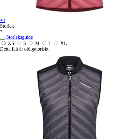
+3
Storlek
*
Storleksguide
XS
S
M
L
XL
Detta fält är obligatoriskt