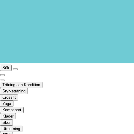
Sök
Träning och Kondition
Styrketräning
Crossfit
Yoga
Kampsport
Kläder
Skor
Utrustning