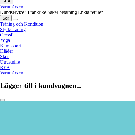
REA
Varumärken
Kundservice i Frankrike
Säker betalning
Enkla returer
Sök
Träning och Kondition
Styrketräning
Crossfit
Yoga
Kampsport
Kläder
Skor
Utrustning
REA
Varumärken
Lägger till i kundvagnen...