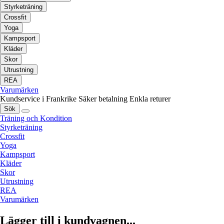
Styrketräning
Crossfit
Yoga
Kampsport
Kläder
Skor
Utrustning
REA
Varumärken
Kundservice i Frankrike
Säker betalning
Enkla returer
Sök
Träning och Kondition
Styrketräning
Crossfit
Yoga
Kampsport
Kläder
Skor
Utrustning
REA
Varumärken
Lägger till i kundvagnen...