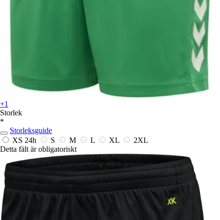
+1
Storlek
*
Storleksguide
XS
24h
S
M
L
XL
2XL
Detta fält är obligatoriskt