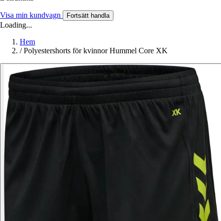
Visa min kundvagn
Fortsätt handla
Loading...
Hem
/
Polyestershorts för kvinnor Hummel Core XK