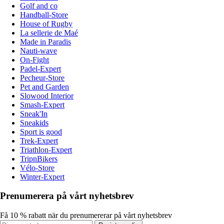
Golf and co
Handball-Store
House of Rugby
La sellerie de Maé
Made in Paradis
Nauti-wave
On-Fight
Padel-Expert
Pecheur-Store
Pet and Garden
Slowood Interior
Smash-Expert
Sneak'In
Sneakids
Sport is good
Trek-Expert
Triathlon-Expert
TripnBikers
Vélo-Store
Winter-Expert
Prenumerera på vårt nyhetsbrev
Få 10 % rabatt när du prenumererar på vårt nyhetsbrev