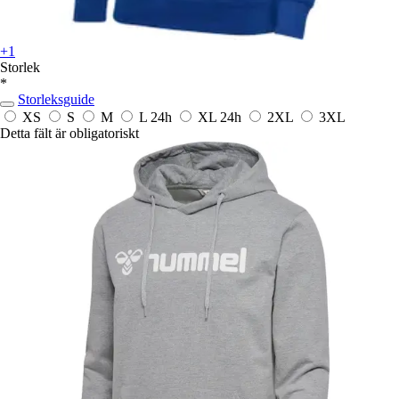
+1
Storlek
*
Storleksguide
XS
S
M
L
24h
XL
24h
2XL
3XL
Detta fält är obligatoriskt