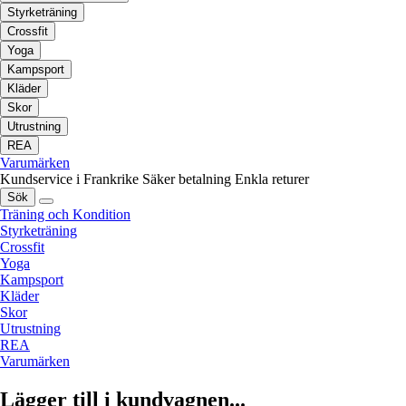
Styrketräning
Crossfit
Yoga
Kampsport
Kläder
Skor
Utrustning
REA
Varumärken
Kundservice i Frankrike
Säker betalning
Enkla returer
Sök
Träning och Kondition
Styrketräning
Crossfit
Yoga
Kampsport
Kläder
Skor
Utrustning
REA
Varumärken
Lägger till i kundvagnen...