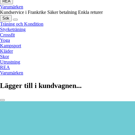
REA
Varumärken
Kundservice i Frankrike
Säker betalning
Enkla returer
Sök
Träning och Kondition
Styrketräning
Crossfit
Yoga
Kampsport
Kläder
Skor
Utrustning
REA
Varumärken
Lägger till i kundvagnen...