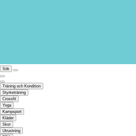
Sök
Träning och Kondition
Styrketräning
Crossfit
Yoga
Kampsport
Kläder
Skor
Utrustning