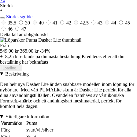
+0
Storlek
*
Storleksguide
35,5
39
40
41
42
42,5
43
44
45
46
47
Detta fält är obligatoriskt
Från
549,00 kr
365,00 kr
-34%
+18,25 kr
erbjuds pa din nasta bestallning
Krediteras efter att din
bestallning har bekraftats
Loading...
Beskrivning
Den helt nya Dasher Lite är den snabbaste modellen inom löpning för
nybörjare. Med vårt PUMALite skum är Dasher Lite perfekt för alla
dina användningstillfällen. Ovandelen framhävs av vårt ikoniska
Formstrip-märke och ett andningsbart meshmaterial, perfekt för
komfort hela dagen.
Ytterligare information
Varumärke
Puma
Färg
svart/vit/silver
Färg
Svart