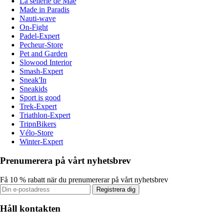
La sellerie de Maé
Made in Paradis
Nauti-wave
On-Fight
Padel-Expert
Pecheur-Store
Pet and Garden
Slowood Interior
Smash-Expert
Sneak'In
Sneakids
Sport is good
Trek-Expert
Triathlon-Expert
TripnBikers
Vélo-Store
Winter-Expert
Prenumerera på vårt nyhetsbrev
Få 10 % rabatt när du prenumererar på vårt nyhetsbrev
Registrera dig
Håll kontakten