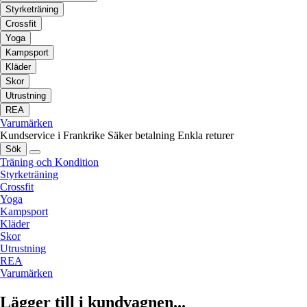
Styrketräning
Crossfit
Yoga
Kampsport
Kläder
Skor
Utrustning
REA
Varumärken
Kundservice i Frankrike
Säker betalning
Enkla returer
Sök
Träning och Kondition
Styrketräning
Crossfit
Yoga
Kampsport
Kläder
Skor
Utrustning
REA
Varumärken
Lägger till i kundvagnen...