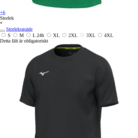
+6
Storlek
*
Storleksguide
S
M
L
24h
XL
2XL
3XL
4XL
Detta fält är obligatoriskt