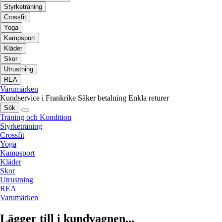
Styrketräning
Crossfit
Yoga
Kampsport
Kläder
Skor
Utrustning
REA
Varumärken
Kundservice i Frankrike
Säker betalning
Enkla returer
Sök
Träning och Kondition
Styrketräning
Crossfit
Yoga
Kampsport
Kläder
Skor
Utrustning
REA
Varumärken
Lägger till i kundvagnen...