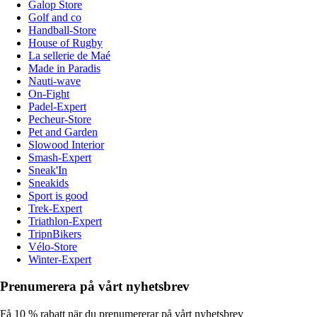
Galop Store
Golf and co
Handball-Store
House of Rugby
La sellerie de Maé
Made in Paradis
Nauti-wave
On-Fight
Padel-Expert
Pecheur-Store
Pet and Garden
Slowood Interior
Smash-Expert
Sneak'In
Sneakids
Sport is good
Trek-Expert
Triathlon-Expert
TripnBikers
Vélo-Store
Winter-Expert
Prenumerera på vårt nyhetsbrev
Få 10 % rabatt när du prenumererar på vårt nyhetsbrev