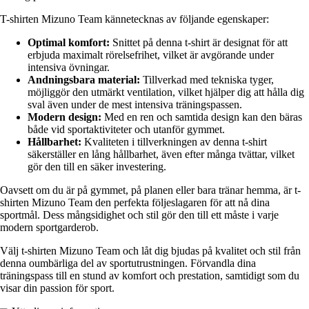
T-shirten Mizuno Team kännetecknas av följande egenskaper:
Optimal komfort:
Snittet på denna t-shirt är designat för att
erbjuda maximalt rörelsefrihet, vilket är avgörande under
intensiva övningar.
Andningsbara material:
Tillverkad med tekniska tyger,
möjliggör den utmärkt ventilation, vilket hjälper dig att hålla dig
sval även under de mest intensiva träningspassen.
Modern design:
Med en ren och samtida design kan den bäras
både vid sportaktiviteter och utanför gymmet.
Hållbarhet:
Kvaliteten i tillverkningen av denna t-shirt
säkerställer en lång hållbarhet, även efter många tvättar, vilket
gör den till en säker investering.
Oavsett om du är på gymmet, på planen eller bara tränar hemma, är t-
shirten Mizuno Team den perfekta följeslagaren för att nå dina
sportmål. Dess mångsidighet och stil gör den till ett måste i varje
modern sportgarderob.
Välj t-shirten Mizuno Team och låt dig bjudas på kvalitet och stil från
denna oumbärliga del av sportutrustningen. Förvandla dina
träningspass till en stund av komfort och prestation, samtidigt som du
visar din passion för sport.