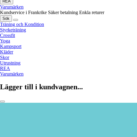
REA
Varumärken
Kundservice i Frankrike
Säker betalning
Enkla returer
Sök
Träning och Kondition
Styrketräning
Crossfit
Yoga
Kampsport
Kläder
Skor
Utrustning
REA
Varumärken
Lägger till i kundvagnen...