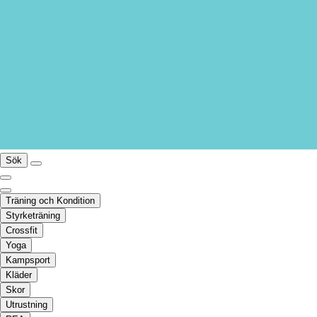
Sök
Träning och Kondition
Styrketräning
Crossfit
Yoga
Kampsport
Kläder
Skor
Utrustning