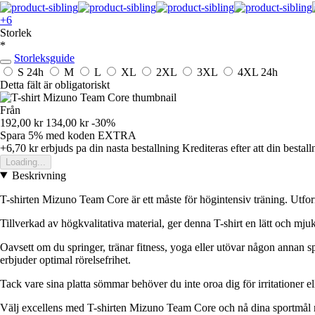
+6
Storlek
*
Storleksguide
S
24h
M
L
XL
2XL
3XL
4XL
24h
Detta fält är obligatoriskt
Från
192,00 kr
134,00 kr
-30%
Spara 5%
med koden
EXTRA
+6,70 kr
erbjuds pa din nasta bestallning
Krediteras efter att din bestall
Loading...
Beskrivning
T-shirten Mizuno Team Core är ett måste för högintensiv träning. Utform
Tillverkad av högkvalitativa material, ger denna T-shirt en lätt och mju
Oavsett om du springer, tränar fitness, yoga eller utövar någon annan 
erbjuder optimal rörelsefrihet.
Tack vare sina platta sömmar behöver du inte oroa dig för irritationer el
Välj excellens med T-shirten Mizuno Team Core och nå dina sportmål med 