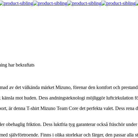
ning har bekraftats
ad av det välkända märket Mizuno, förenar den komfort och prestanda för 
k känsla mot huden. Dess andningsteknologi möjliggör luftcirkulation för
sport, är denna T-shirt Mizuno Team Core det perfekta valet. Dess rena 
ler obehaglig friktion. Dess luktfria tyg garanterar också fräschör under 
självförtroende. Finns i olika storlekar och färger, den passar alla st