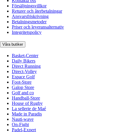
Kontakta oss
Försäljningsvillkor
Returer och återbetalningar
Ansvarsfriskrivning
Betalningsmetoder
Priser och leveransalternativ
Integritetspolicy
Våra butiker
Basket-Center
Daily Bikers
Direct Running
Direct-Volley
Espace Golf
Foot-Store
Galop Store
Golf and co
Handball-Store
House of Rugby
La sellerie de Maé
Made in Paradis
Nauti-wave
On-Fight
Padel-Expert