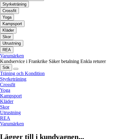
Styrketräning
Crossfit
Yoga
Kampsport
Kläder
Skor
Utrustning
REA
Varumärken
Kundservice i Frankrike
Säker betalning
Enkla returer
Sök
Träning och Kondition
Styrketräning
Crossfit
Yoga
Kampsport
Kläder
Skor
Utrustning
REA
Varumärken
Lägger till i kundvagnen...