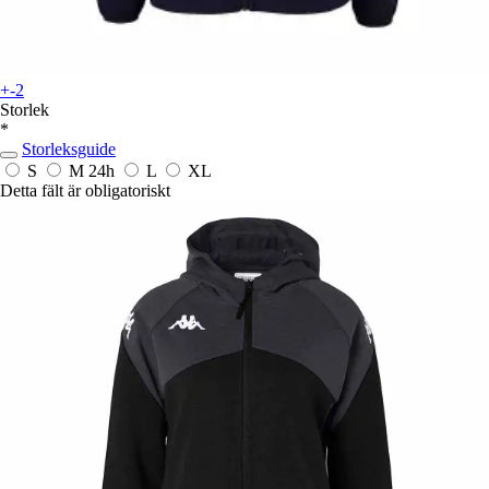
+-2
Storlek
*
Storleksguide
S
M
24h
L
XL
Detta fält är obligatoriskt