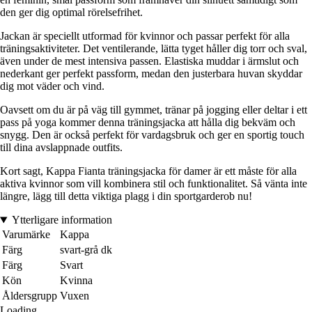
den ger dig optimal rörelsefrihet.
Jackan är speciellt utformad för kvinnor och passar perfekt för alla
träningsaktiviteter. Det ventilerande, lätta tyget håller dig torr och sval,
även under de mest intensiva passen. Elastiska muddar i ärmslut och
nederkant ger perfekt passform, medan den justerbara huvan skyddar
dig mot väder och vind.
Oavsett om du är på väg till gymmet, tränar på jogging eller deltar i ett
pass på yoga kommer denna träningsjacka att hålla dig bekväm och
snygg. Den är också perfekt för vardagsbruk och ger en sportig touch
till dina avslappnade outfits.
Kort sagt, Kappa Fianta träningsjacka för damer är ett måste för alla
aktiva kvinnor som vill kombinera stil och funktionalitet. Så vänta inte
längre, lägg till detta viktiga plagg i din sportgarderob nu!
Ytterligare information
Varumärke
Kappa
Färg
svart-grå dk
Färg
Svart
Kön
Kvinna
Åldersgrupp
Vuxen
Loading...