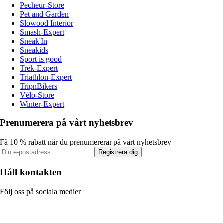
Pecheur-Store
Pet and Garden
Slowood Interior
Smash-Expert
Sneak'In
Sneakids
Sport is good
Trek-Expert
Triathlon-Expert
TripnBikers
Vélo-Store
Winter-Expert
Prenumerera på vårt nyhetsbrev
Få 10 % rabatt när du prenumererar på vårt nyhetsbrev
Registrera dig
Håll kontakten
Följ oss på sociala medier