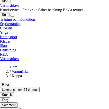
REA
Varumärken
Kundservice i Frankrike
Säker betalning
Enkla returer
Sök
Träning och Kondition
Styrketräning
Crossfit
Yoga
Kampsport
Kläder
Skor
Utrustning
REA
Varumärken
Hem
/
Varumärken
/
Kappa
Filter
Leverans inom 24 timmar
Storlek
Färg
Sortiment