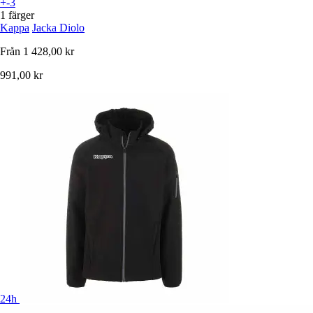
+-3
1 färger
Kappa
Jacka Diolo
Från
1 428,00 kr
991,00 kr
24h