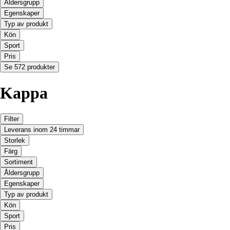
Åldersgrupp
Egenskaper
Typ av produkt
Kön
Sport
Pris
Se 572 produkter
Kappa
Filter
Leverans inom 24 timmar
Storlek
Färg
Sortiment
Åldersgrupp
Egenskaper
Typ av produkt
Kön
Sport
Pris