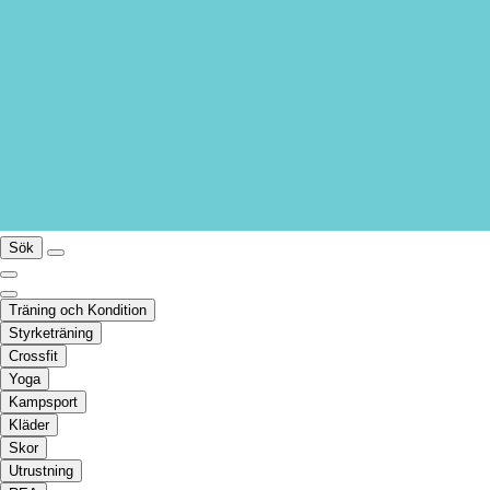
Sök
Träning och Kondition
Styrketräning
Crossfit
Yoga
Kampsport
Kläder
Skor
Utrustning