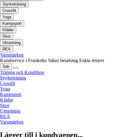
Styrketräning
Crossfit
Yoga
Kampsport
Kläder
Skor
Utrustning
REA
Varumärken
Kundservice i Frankrike
Säker betalning
Enkla returer
Sök
Träning och Kondition
Styrketräning
Crossfit
Yoga
Kampsport
Kläder
Skor
Utrustning
REA
Varumärken
Lägger till i kundvagnen...