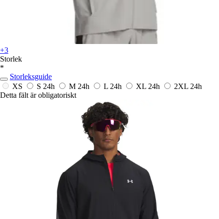
+3
Storlek
*
Storleksguide
XS
S
24h
M
24h
L
24h
XL
24h
2XL
24h
Detta fält är obligatoriskt