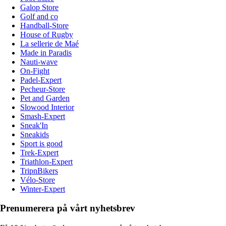
Galop Store
Golf and co
Handball-Store
House of Rugby
La sellerie de Maé
Made in Paradis
Nauti-wave
On-Fight
Padel-Expert
Pecheur-Store
Pet and Garden
Slowood Interior
Smash-Expert
Sneak'In
Sneakids
Sport is good
Trek-Expert
Triathlon-Expert
TripnBikers
Vélo-Store
Winter-Expert
Prenumerera på vårt nyhetsbrev