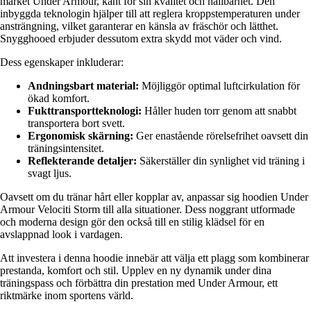
märket Under Armour, känt för sin kvalitet och hållbarhet. Den
inbyggda teknologin hjälper till att reglera kroppstemperaturen under
ansträngning, vilket garanterar en känsla av fräschör och lätthet.
Snygghooed erbjuder dessutom extra skydd mot väder och vind.
Dess egenskaper inkluderar:
Andningsbart material:
Möjliggör optimal luftcirkulation för
ökad komfort.
Fukttransportteknologi:
Håller huden torr genom att snabbt
transportera bort svett.
Ergonomisk skärning:
Ger enastående rörelsefrihet oavsett din
träningsintensitet.
Reflekterande detaljer:
Säkerställer din synlighet vid träning i
svagt ljus.
Oavsett om du tränar hårt eller kopplar av, anpassar sig hoodien Under
Armour Velociti Storm till alla situationer. Dess noggrant utformade
och moderna design gör den också till en stilig klädsel för en
avslappnad look i vardagen.
Att investera i denna hoodie innebär att välja ett plagg som kombinerar
prestanda, komfort och stil. Upplev en ny dynamik under dina
träningspass och förbättra din prestation med Under Armour, ett
riktmärke inom sportens värld.