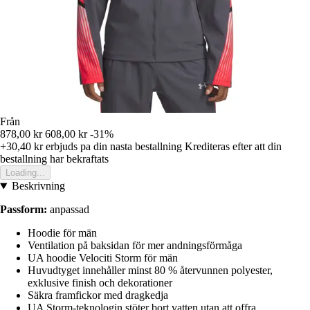
Från
878,00 kr
608,00 kr
-31%
+30,40 kr
erbjuds pa din nasta bestallning
Krediteras efter att din
bestallning har bekraftats
Loading...
Beskrivning
Passform:
anpassad
Hoodie för män
Ventilation på baksidan för mer andningsförmåga
UA hoodie Velociti Storm för män
Huvudtyget innehåller minst 80 % återvunnen polyester,
exklusive finish och dekorationer
Säkra framfickor med dragkedja
UA Storm-teknologin stöter bort vatten utan att offra