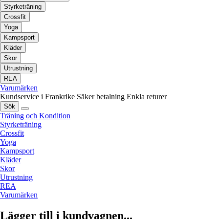
Styrketräning
Crossfit
Yoga
Kampsport
Kläder
Skor
Utrustning
REA
Varumärken
Kundservice i Frankrike
Säker betalning
Enkla returer
Sök
Träning och Kondition
Styrketräning
Crossfit
Yoga
Kampsport
Kläder
Skor
Utrustning
REA
Varumärken
Lägger till i kundvagnen...