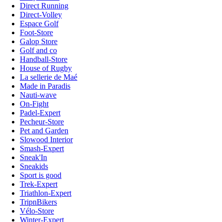
Direct Running
Direct-Volley
Espace Golf
Foot-Store
Galop Store
Golf and co
Handball-Store
House of Rugby
La sellerie de Maé
Made in Paradis
Nauti-wave
On-Fight
Padel-Expert
Pecheur-Store
Pet and Garden
Slowood Interior
Smash-Expert
Sneak'In
Sneakids
Sport is good
Trek-Expert
Triathlon-Expert
TripnBikers
Vélo-Store
Winter-Expert