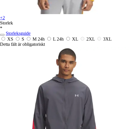
+2
Storlek
*
Storleksguide
XS
S
M
24h
L
24h
XL
2XL
3XL
Detta fält är obligatoriskt