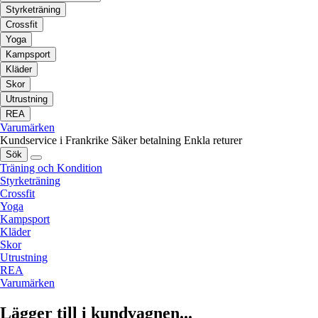
Styrketräning
Crossfit
Yoga
Kampsport
Kläder
Skor
Utrustning
REA
Varumärken
Kundservice i Frankrike
Säker betalning
Enkla returer
Sök
Träning och Kondition
Styrketräning
Crossfit
Yoga
Kampsport
Kläder
Skor
Utrustning
REA
Varumärken
Lägger till i kundvagnen...