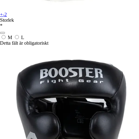
+-2
Storlek
*
M
L
Detta fält är obligatoriskt