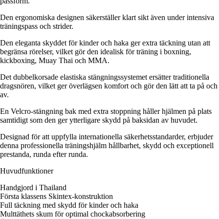
passform.
Den ergonomiska designen säkerställer klart sikt även under intensiva
träningspass och strider.
Den eleganta skyddet för kinder och haka ger extra täckning utan att
begränsa rörelser, vilket gör den idealisk för träning i boxning,
kickboxing, Muay Thai och MMA.
Det dubbelkorsade elastiska stängningssystemet ersätter traditionella
dragsnören, vilket ger överlägsen komfort och gör den lätt att ta på och
av.
En Velcro-stängning bak med extra stoppning håller hjälmen på plats
samtidigt som den ger ytterligare skydd på baksidan av huvudet.
Designad för att uppfylla internationella säkerhetsstandarder, erbjuder
denna professionella träningshjälm hållbarhet, skydd och exceptionell
prestanda, runda efter runda.
Huvudfunktioner
Handgjord i Thailand
Första klassens Skintex-konstruktion
Full täckning med skydd för kinder och haka
Multtäthets skum för optimal chockabsorbering