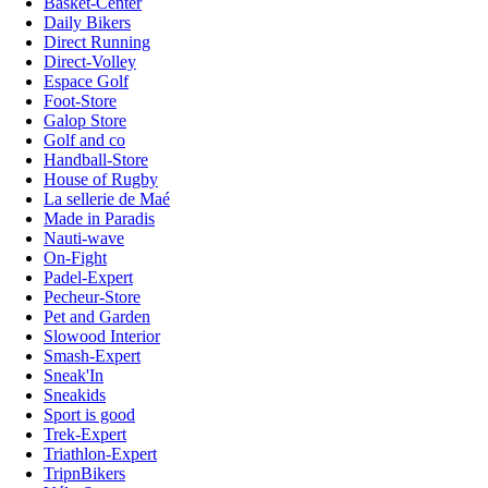
Basket-Center
Daily Bikers
Direct Running
Direct-Volley
Espace Golf
Foot-Store
Galop Store
Golf and co
Handball-Store
House of Rugby
La sellerie de Maé
Made in Paradis
Nauti-wave
On-Fight
Padel-Expert
Pecheur-Store
Pet and Garden
Slowood Interior
Smash-Expert
Sneak'In
Sneakids
Sport is good
Trek-Expert
Triathlon-Expert
TripnBikers