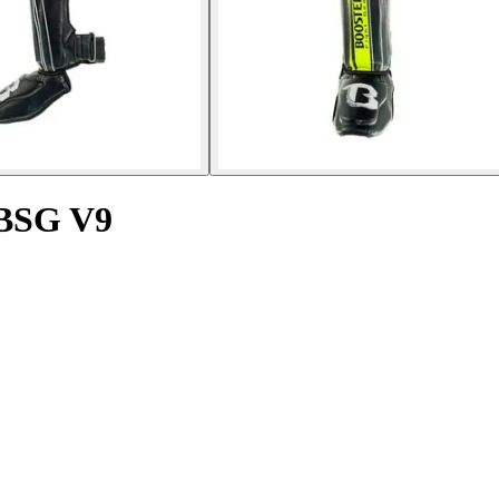
 BSG V9