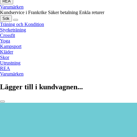
REA
Varumärken
Kundservice i Frankrike
Säker betalning
Enkla returer
Sök
Träning och Kondition
Styrketräning
Crossfit
Yoga
Kampsport
Kläder
Skor
Utrustning
REA
Varumärken
Lägger till i kundvagnen...