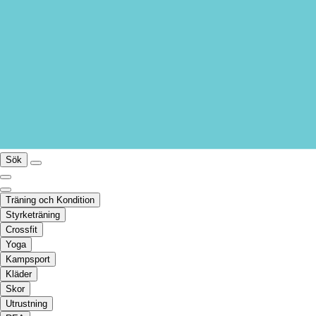
Sök
Träning och Kondition
Styrketräning
Crossfit
Yoga
Kampsport
Kläder
Skor
Utrustning