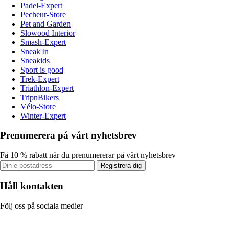
Padel-Expert
Pecheur-Store
Pet and Garden
Slowood Interior
Smash-Expert
Sneak'In
Sneakids
Sport is good
Trek-Expert
Triathlon-Expert
TripnBikers
Vélo-Store
Winter-Expert
Prenumerera på vårt nyhetsbrev
Få 10 % rabatt när du prenumererar på vårt nyhetsbrev
Registrera dig
Håll kontakten
Följ oss på sociala medier