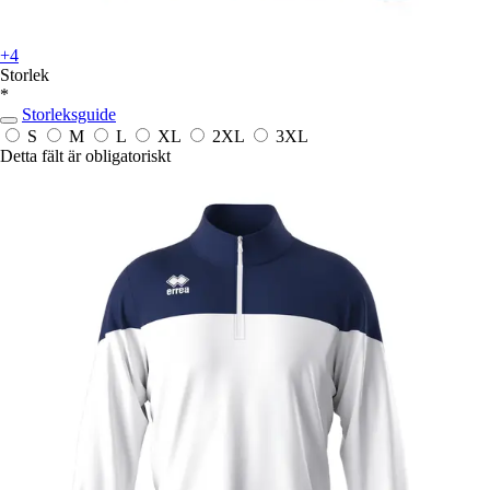
+4
Storlek
*
Storleksguide
S
M
L
XL
2XL
3XL
Detta fält är obligatoriskt