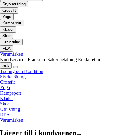
Styrketräning
Crossfit
Yoga
Kampsport
Kläder
Skor
Utrustning
REA
Varumärken
Kundservice i Frankrike
Säker betalning
Enkla returer
Sök
Träning och Kondition
Styrketräning
Crossfit
Yoga
Kampsport
Kläder
Skor
Utrustning
REA
Varumärken
Lägger till i kundvagnen...