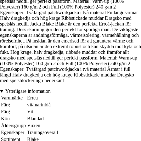
spetslås nedtill ger perfekt passform. Material: Varm-up (100%
Polyester) 160 g/m 2 och Full (100% Polyester) 240 g/m 2
Egenskaper: Tvåfärgad patchworkjacka i två material Fullängdsärmar
Halv dragkedja och hög krage Ribbstickade muddar Dragsko med
spetslås nedtill Jacka Blake Blake är den perfekta Erreà-jackan för
träning. Dess skärning gör den perfekt för sportiga män. De viktigaste
egenskaperna är andningsförmåga, värmeisolering, värmehållning och
rörelsefrihet. På insidan är den emerised för att garantera värme och
komfort; på utsidan är den extremt robust och kan skydda mot kyla och
fukt. Hög krage, halv dragkedja, ribbade muddar och framför allt
dragsko med spetslås nedtill ger perfekt passform. Material: Warm-up
(100% Polyester) 160 g/m 2 och Full (100% Polyester) 240 g/m 2
Egenskaper: Tvåfärgad patchworkjacka i två material Ärmar i full
längd Halv dragkedja och hög krage Ribbstickade muddar Dragsko
med spetsblockering i nederkant
Ytterligare information
Varumärke
Errea
Färg
vit/marinblå
Färg
Vit
Kön
Blandad
Åldersgrupp
Vuxen
Egenskaper
Träningsoverall
Sortiment
Blake