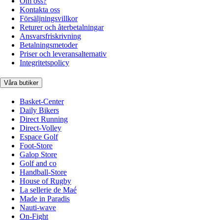
Om oss?
Kontakta oss
Försäljningsvillkor
Returer och återbetalningar
Ansvarsfriskrivning
Betalningsmetoder
Priser och leveransalternativ
Integritetspolicy
Våra butiker
Basket-Center
Daily Bikers
Direct Running
Direct-Volley
Espace Golf
Foot-Store
Galop Store
Golf and co
Handball-Store
House of Rugby
La sellerie de Maé
Made in Paradis
Nauti-wave
On-Fight