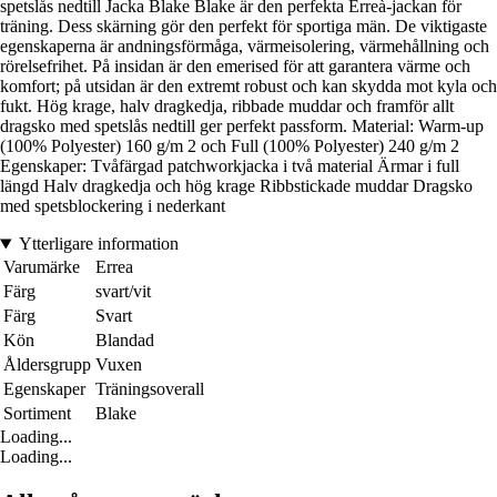
spetslås nedtill Jacka Blake Blake är den perfekta Erreà-jackan för
träning. Dess skärning gör den perfekt för sportiga män. De viktigaste
egenskaperna är andningsförmåga, värmeisolering, värmehållning och
rörelsefrihet. På insidan är den emerised för att garantera värme och
komfort; på utsidan är den extremt robust och kan skydda mot kyla och
fukt. Hög krage, halv dragkedja, ribbade muddar och framför allt
dragsko med spetslås nedtill ger perfekt passform. Material: Warm-up
(100% Polyester) 160 g/m 2 och Full (100% Polyester) 240 g/m 2
Egenskaper: Tvåfärgad patchworkjacka i två material Ärmar i full
längd Halv dragkedja och hög krage Ribbstickade muddar Dragsko
med spetsblockering i nederkant
Ytterligare information
Varumärke
Errea
Färg
svart/vit
Färg
Svart
Kön
Blandad
Åldersgrupp
Vuxen
Egenskaper
Träningsoverall
Sortiment
Blake
Loading...
Loading...