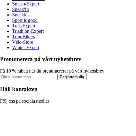
Smash-Expert
Sneak'In
Sneakids
Sport is good
Trek-Expert
Triathlon-Expert
TripnBikers
Vélo-Store
Winter-Expert
Prenumerera på vårt nyhetsbrev
Få 10 % rabatt när du prenumererar på vårt nyhetsbrev
Registrera dig
Håll kontakten
Följ oss på sociala medier