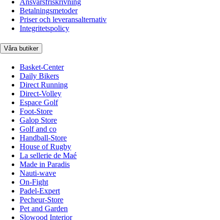
Ansvarsfriskrivning
Betalningsmetoder
Priser och leveransalternativ
Integritetspolicy
Våra butiker
Basket-Center
Daily Bikers
Direct Running
Direct-Volley
Espace Golf
Foot-Store
Galop Store
Golf and co
Handball-Store
House of Rugby
La sellerie de Maé
Made in Paradis
Nauti-wave
On-Fight
Padel-Expert
Pecheur-Store
Pet and Garden
Slowood Interior