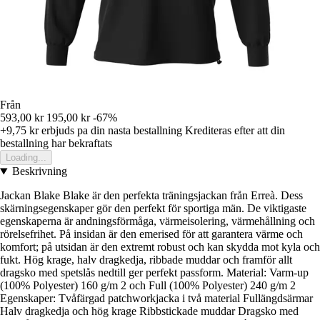
Från
593,00 kr
195,00 kr
-67%
+9,75 kr
erbjuds pa din nasta bestallning
Krediteras efter att din
bestallning har bekraftats
Loading...
Beskrivning
Jackan Blake Blake är den perfekta träningsjackan från Erreà. Dess
skärningsegenskaper gör den perfekt för sportiga män. De viktigaste
egenskaperna är andningsförmåga, värmeisolering, värmehållning och
rörelsefrihet. På insidan är den emerised för att garantera värme och
komfort; på utsidan är den extremt robust och kan skydda mot kyla och
fukt. Hög krage, halv dragkedja, ribbade muddar och framför allt
dragsko med spetslås nedtill ger perfekt passform. Material: Varm-up
(100% Polyester) 160 g/m 2 och Full (100% Polyester) 240 g/m 2
Egenskaper: Tvåfärgad patchworkjacka i två material Fullängdsärmar
Halv dragkedja och hög krage Ribbstickade muddar Dragsko med