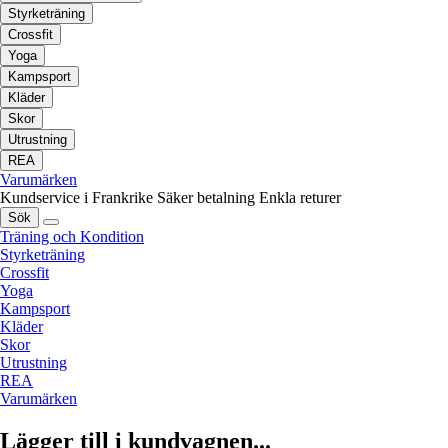
Styrketräning
Crossfit
Yoga
Kampsport
Kläder
Skor
Utrustning
REA
Varumärken
Kundservice i Frankrike
Säker betalning
Enkla returer
Sök
Träning och Kondition
Styrketräning
Crossfit
Yoga
Kampsport
Kläder
Skor
Utrustning
REA
Varumärken
Lägger till i kundvagnen...