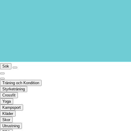
Sök
Träning och Kondition
Styrketräning
Crossfit
Yoga
Kampsport
Kläder
Skor
Utrustning