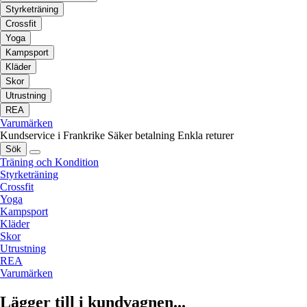
Styrketräning
Crossfit
Yoga
Kampsport
Kläder
Skor
Utrustning
REA
Varumärken
Kundservice i Frankrike
Säker betalning
Enkla returer
Sök
Träning och Kondition
Styrketräning
Crossfit
Yoga
Kampsport
Kläder
Skor
Utrustning
REA
Varumärken
Lägger till i kundvagnen...