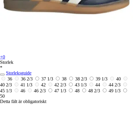
+0
Storlek
*
Storleksguide
36
36 2/3
37 1/3
38
38 2/3
39 1/3
40
40 2/3
41 1/3
42
42 2/3
43 1/3
44
44 2/3
45 1/3
46
46 2/3
47 1/3
48
48 2/3
49 1/3
50
Detta fält är obligatoriskt