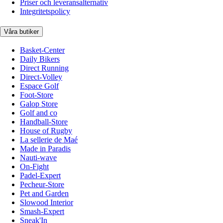
Priser och leveransalternativ
Integritetspolicy
Våra butiker
Basket-Center
Daily Bikers
Direct Running
Direct-Volley
Espace Golf
Foot-Store
Galop Store
Golf and co
Handball-Store
House of Rugby
La sellerie de Maé
Made in Paradis
Nauti-wave
On-Fight
Padel-Expert
Pecheur-Store
Pet and Garden
Slowood Interior
Smash-Expert
Sneak'In