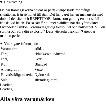
Beskrivning
De här träningsskorna adidas är perfekt anpassade för många
situationer, från gymmet till stan. Det här paret har en mellansula med
dubbel densitet och REPETITOR-skum, som ger dig en mer stabil
känsla vid hälen. På så sätt får du mer stabilitet när du lyfter vikter.
Ovandelen i nylon Cordura® ger dig flexibilitet och hållbarhet. Vill du
sprinta och röra dig explosivt? Dess yttersula Traxion™ greppar
marken perfekt.
Ytterligare information
Varumärke
adidas
Färg
cblack/cwhite/lucred
Färg
Svart
Kön
Blandad
Åldersgrupp
Vuxen
Huvudsakligt material
Nylon / duk
Sula
slitstark gummi
Loading...
Loading...
Alla våra varumärken