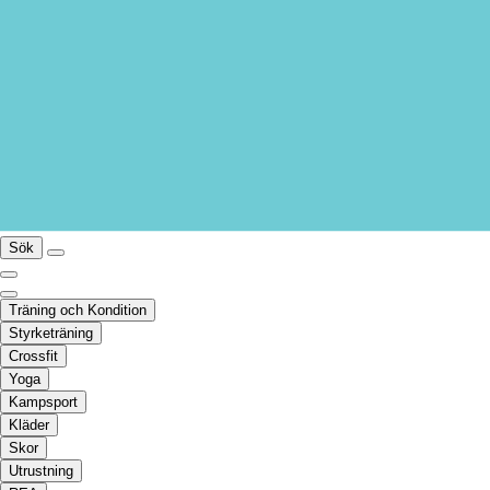
Sök
Träning och Kondition
Styrketräning
Crossfit
Yoga
Kampsport
Kläder
Skor
Utrustning